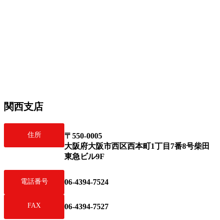
関西支店
住所
〒550-0005
⼤阪府⼤阪市⻄区⻄本町1丁⽬7番8号柴⽥
東急ビル9F
06-4394-7524
電話番号
FAX
06-4394-7527