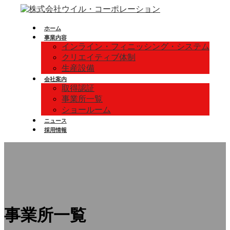
コ
ナ
ン
ビ
ホーム
テ
ゲ
事業内容
ン
ー
インライン・フィニッシング・システム
ツ
シ
クリエイティブ体制
へ
ョ
生産設備
ス
ン
会社案内
キ
に
取得認証
ッ
移
事業所一覧
プ
動
ショールーム
ニュース
採用情報
事業所一覧