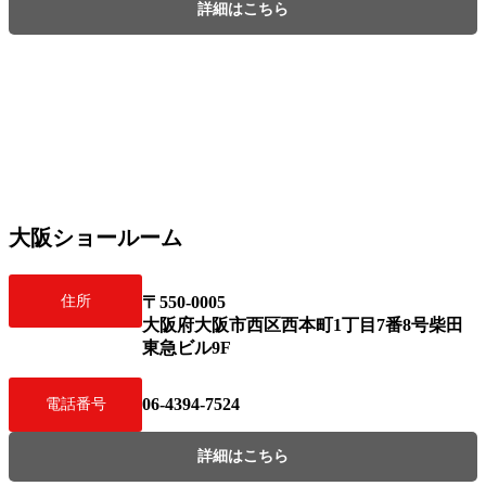
詳細はこちら
大阪ショールーム
住所
〒550-0005
⼤阪府⼤阪市⻄区⻄本町1丁⽬7番8号柴⽥
東急ビル9F
06-4394-7524
電話番号
詳細はこちら