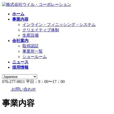
コ
ナ
ン
ビ
ホーム
テ
ゲ
事業内容
ン
ー
インライン・フィニッシング・システム
ツ
シ
クリエイティブ体制
へ
ョ
生産設備
ス
ン
会社案内
キ
に
取得認証
ッ
移
事業所一覧
プ
動
ショールーム
ニュース
採用情報
076-277-9811
平日：9：00〜17：00
お問い合わせ
事業内容