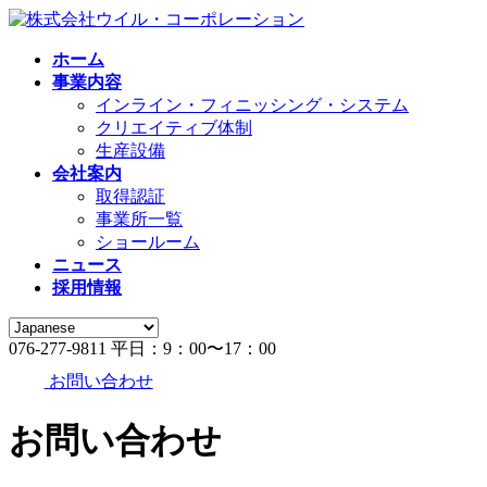
コ
ナ
ン
ビ
ホーム
テ
ゲ
事業内容
ン
ー
インライン・フィニッシング・システム
ツ
シ
クリエイティブ体制
へ
ョ
生産設備
ス
ン
会社案内
キ
に
取得認証
ッ
移
事業所一覧
プ
動
ショールーム
ニュース
採用情報
076-277-9811
平日：9：00〜17：00
お問い合わせ
お問い合わせ