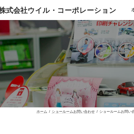
コ
ナ
ン
ビ
テ
ゲ
ン
ー
ツ
シ
へ
ョ
ス
ン
キ
に
ッ
移
プ
動
ホーム
ショールームお問い合わせ
ショールームお問い