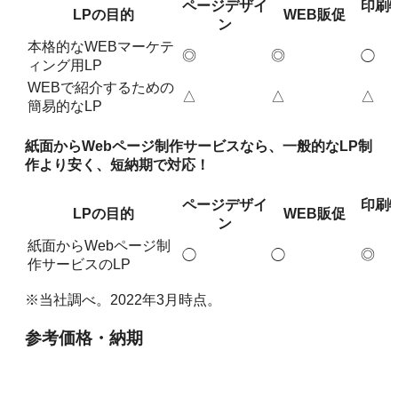
ページデザイ
印刷
LPの目的
WEB販促
ン
本格的なWEBマーケテ
◎
◎
◯
ィング用LP
WEBで紹介するための
△
△
△
簡易的なLP
紙面からWebページ制作サービスなら、一般的なLP制
作より安く、短納期で対応！
ページデザイ
印刷
LPの目的
WEB販促
ン
紙面からWebページ制
◎
◯
◯
作サービスのLP
※当社調べ。2022年3月時点。
参考価格・納期