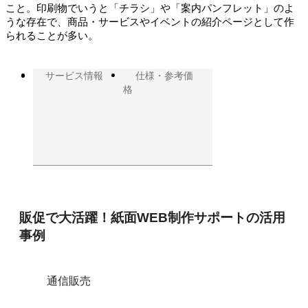
こと。印刷物でいうと「チラシ」や「案内パンフレット」のよ
うな存在で、商品・サービスやイベントの紹介ページとして作
られることが多い。
サービス情報
仕様・参考価
活
格
用
事
例
の
紹
介
販促で大活躍！紙面WEB制作サポートの活用
事例
通信販売