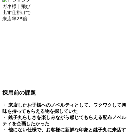
採用前の課題
・
来店したお子様へのノベルティとして、ワクワクして興
味を持ってもらえる物を探していた
・
銚子丸らしさを楽しみながら感じてもらえる配布ノベル
ティを企画したかった
・
他にない仕様で、お客様に新鮮な印象と銚子丸に来店す
る楽しさを印象づけたかった
選ばれた理由
当初は1種類で検討していましたが、説明を受けて、サンプ
ルを事前に見せてもらい触ってみると、
仕掛けがあって面白
、製品の良さがよくわかりました。お子様
く、知育にもなり
が実際に手に取ってワクワクする姿が想像できました。
組み立てたりゲームで遊べるなど、趣向の異なるバリエーシ
ョンの豊富さも魅力的で、当初予定になかった3種類（楽し
く学べる“すしぞくかん”知育用BOOK、女の子が大好きな着
せ替えシールブック、ゲーム性の高い男の子用魚釣りゲー
ム）の同時採用をすることに決めました。