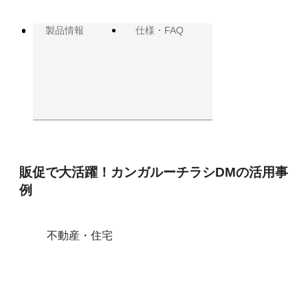
製品情報
仕様・FAQ
活
用
事
例
の
紹
介
販促で大活躍！カンガルーチラシDMの活用事
例
不動産・住宅