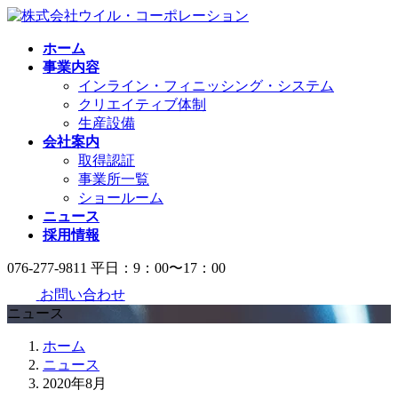
コ
ナ
ン
ビ
ホーム
テ
ゲ
事業内容
ン
ー
インライン・フィニッシング・システム
ツ
シ
クリエイティブ体制
へ
ョ
生産設備
ス
ン
会社案内
キ
に
取得認証
ッ
移
事業所一覧
プ
動
ショールーム
ニュース
採用情報
076-277-9811
平日：9：00〜17：00
お問い合わせ
ニュース
ホーム
ニュース
2020年8月