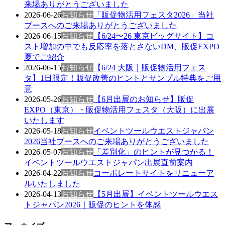
来場ありがとうございました
2026-06-26
お知らせ
「販促物活用フェスタ2026」当社
ブースへのご来場ありがとうございました
2026-06-15
お知らせ
【6/24〜26 東京ビッグサイト】コ
スト増加の中でも反応率を落とさないDM、販促EXPO
夏でご紹介
2026-06-15
お知らせ
【6/24 大阪｜販促物活用フェス
タ】1日限定！販促改善のヒントとサンプル特典をご用
意
2026-05-26
お知らせ
【6月出展のお知らせ】販促
EXPO（東京）・販促物活用フェスタ（大阪）に出展
いたします
2026-05-18
お知らせ
イベントツールウエストジャパン
2026当社ブースへのご来場ありがとうございました
2026-05-07
お知らせ
「差別化」のヒントが見つかる！
イベントツールウエストジャパン出展直前案内
2026-04-22
お知らせ
コーポレートサイトをリニューア
ルいたしました
2026-04-13
お知らせ
【5⽉出展】イベントツールウエス
トジャパン2026｜販促のヒントを体感