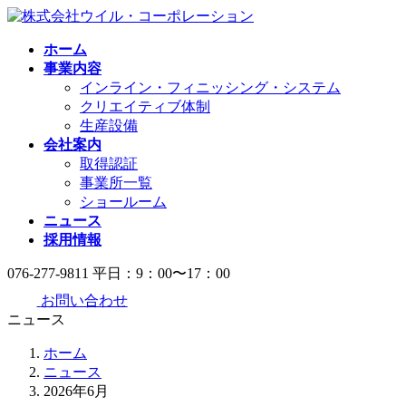
コ
ナ
ン
ビ
ホーム
テ
ゲ
事業内容
ン
ー
インライン・フィニッシング・システム
ツ
シ
クリエイティブ体制
へ
ョ
生産設備
ス
ン
会社案内
キ
に
取得認証
ッ
移
事業所一覧
プ
動
ショールーム
ニュース
採用情報
076-277-9811
平日：9：00〜17：00
お問い合わせ
ニュース
ホーム
ニュース
2026年6月