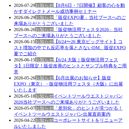
2026-07-29
お知らせ
【8月6日・7日開催】顧客の心を動
かすダイレクトメール成功事例セミナー
2026-06-29
お知らせ
「販促EXPO夏」当社ブースへのご
来場ありがとうございました
2026-06-26
お知らせ
「販促物活用フェスタ2026」当社
ブースへのご来場ありがとうございました
2026-06-15
お知らせ
【6/24〜26 東京ビッグサイト】コ
スト増加の中でも反応率を落とさないDM、販促EXPO
夏でご紹介
2026-06-15
お知らせ
【6/24 大阪｜販促物活用フェス
タ】1日限定！販促改善のヒントとサンプル特典をご用
意
2026-05-26
お知らせ
【6月出展のお知らせ】販促
EXPO（東京）・販促物活用フェスタ（大阪）に出展
いたします
2026-05-18
お知らせ
イベントツールウエストジャパン
2026当社ブースへのご来場ありがとうございました
2026-05-07
お知らせ
「差別化」のヒントが見つかる！
イベントツールウエストジャパン出展直前案内
2026-04-22
お知らせ
コーポレートサイトをリニューア
ルいたしました