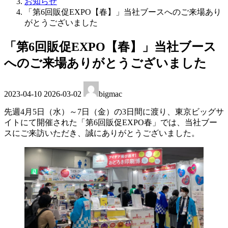
お知らせ
「第6回販促EXPO【春】」当社ブースへのご来場あり
がとうございました
「第6回販促EXPO【春】」当社ブース
へのご来場ありがとうございました
最
2023-04-10
2026-03-02
bigmac
終
更
先週4月5日（水）～7日（金）の3日間に渡り、東京ビッグサ
新
イトにて開催された「第6回販促EXPO春」では、当社ブー
日
スにご来訪いただき、誠にありがとうございました。
時
: