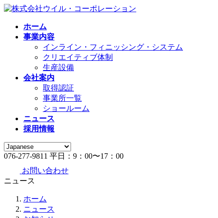
コ
ナ
ン
ビ
ホーム
テ
ゲ
事業内容
ン
ー
インライン・フィニッシング・システム
ツ
シ
クリエイティブ体制
へ
ョ
生産設備
ス
ン
会社案内
キ
に
取得認証
ッ
移
事業所一覧
プ
動
ショールーム
ニュース
採用情報
076-277-9811
平日：9：00〜17：00
お問い合わせ
ニュース
ホーム
ニュース