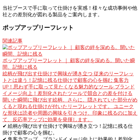
当社ブースで手に取って仕掛けを実感！様々な成功事例や他
社との差別化が図れる製品をご案内します。
ポップアップリーフレット
関連記事
ポップアップリーフレット ｜ 顧客の絆を深める。開いた瞬
間、記憶に残る
絵柄が飛び出す仕掛けで興味が湧き立つ 従来のリーフレッ
トとは違う！記憶に残る仕掛けで顧客の心を掴む 集客力
UP！思わず手に取って見たくなる魅力的なツール ブランド
イメージ向上！差別化されたツールで競合との差を付ける
開いた瞬間に飛び出す絵柄、さらに、隠されていた部分がめ
くると現れる仕掛けが付いたリーフレットです。 ユニーク
な形状は読者や周囲の興味を引きつけ、印象に残るのに加え
て、反応率アップに効果を発揮します。
✔ 絵柄が飛び出す仕掛けで興味が湧き立つ！記憶に残る仕
掛けで顧客の心を掴む。
✔ 集客力アップ、ブランドイメージ向上に効果的！差別化