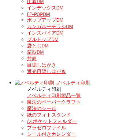
圧着DM
インデックスDM
FF-POPDM
ポップアップDM
カンガルーチラシDM
インスパイアDM
プルトップDM
袋とじDM
箱型DM
封筒
目隠しはがき
遮光目隠しはがき
ノベルティ印刷
ノベルティ印刷
ノベルティ印刷製品一覧
魔法のペーパークラフト
魔法のシール
紙のフォトスタンド
A4ポケットフォルダー
プラゼロファイル
シール付きカレンダー