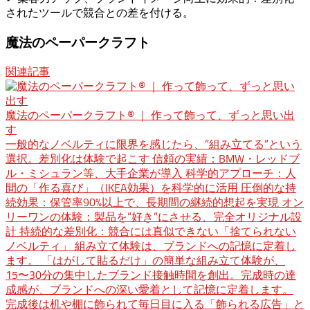
されたツールで競合との差を付ける。
魔法のペーパークラフト
関連記事
魔法のペーパークラフト® ｜ 作って飾って、ずっと思い出
す
一般的なノベルティに限界を感じたら、”組み立てる”という
選択。差別化は体験で起こす 信頼の実績：BMW・レッドブ
ル・ミシュラン等、大手企業が導入 科学的アプローチ：人
間の「作る喜び」（IKEA効果）を科学的に活用 圧倒的な持
続効果：保管率90%以上で、長期間の継続的想起を実現 オン
リーワンの体験：製品を“好き”にさせる、完全オリジナル設
計 持続的な差別化：競合には真似できない「捨てられない
ノベルティ」 組み立て体験は、ブランドへの記憶に定着し
ます。 「はがして貼るだけ」の簡単な組み立て体験が、
15〜30分の集中したブランド接触時間を創出。完成時の達
成感が、ブランドへの深い愛着として記憶に定着します。
完成後は机や棚に飾られて毎日目に入る「飾られる広告」と