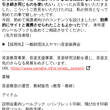
といったお言葉をいただきま
引き続き同じものを使いたい」
した。こういうご意見をいただけたのは、私が担当となって
初めての事で嬉しかったです。
今回、初めて保護者向けのコンテンツを設けましたが、
効果
です。 来年度
的にサイトと連携させられたこともよかった
のシールブックも改めてご相談させてください。
（先方担当者様）
▶
【採用先】一般財団法人ヤマハ音楽振興会
音楽教育事業、音楽支援事業、音楽研究活動を通じ、音楽文
化のさらなる発展をめざしています。
URL
https://www.yamaha-mf.or.jp/edu_system/
業種
音楽教室の運営、教材販売（教育・教材）
アイテム
説明会案内シールブック（パンフレット印刷、飛び出す印刷
販促ツール、制作支援）