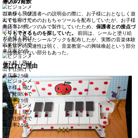
導入の背景
以前から、保護者への説明会の際に、お子様におとなしく遊
んでもらうためのおもちゃツールを配布していたが、お子様
向けコンテンツのみで製作していたため、
保護者との接点づ
前回は、シールと塗り絵
くりもできるものを探していた。
を組み合わせたシールブックを配布したが、実際の音楽体験
や教室との関連性は弱く、音楽教室への興味喚起という部分
では物足りない部分もあった。
選ばれた理由