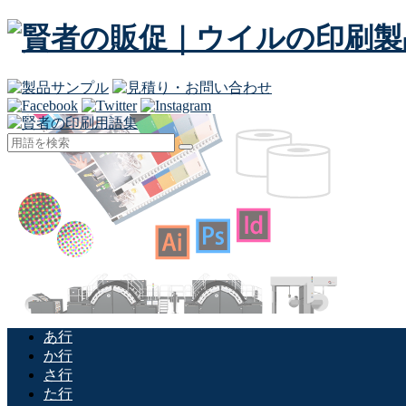
あ行
か行
さ行
た行