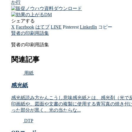
か行
シェアする
X
Facebook
はてブ
LINE
Pinterest
LinkedIn
コピー
賢者の印刷用語集
賢者の印刷用語集
関連記事
用紙
感光紙
感光紙読み方かんこうし意味感光紙とは、感光剤（光で
印画紙や、図面や文書の複製に使用する青写真の焼き付
った部分が黒く、光の当たらな...
DTP