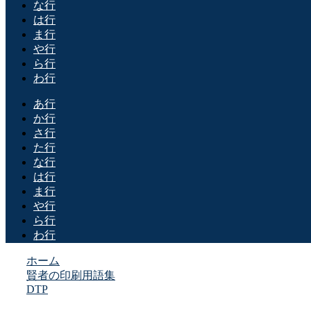
な行
は行
ま行
や行
ら行
わ行
あ行
か行
さ行
た行
な行
は行
ま行
や行
ら行
わ行
ホーム
賢者の印刷用語集
DTP