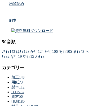
均等詰め
刷本
50音順
さ行
143
は行
128
か行
124
た行
106
あ行
105
ま行
43
ら
行
32
な行
19
や行
15
わ行
3
カテゴリー
加工
148
用紙
73
製本
112
DTP
287
資材
56
印刷
180