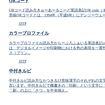
QRコード
QRコード読み方きゅーあーるこーど英語表記QR code（キュ
意味QRコードとは、1994年（平成6年）にデンソーウェ
DTP
カラープロファイル
カラープロファイル読み方からーぷろふぁいる英語表記colo
は、デジタルイメージや印刷物における色の表現を一貫
ス（プリン...
DTP
中付きルビ
中付きルビ読み方なかつきるび意味漢字のそれぞれの文
言います。中付きルビで横書きの「印刷」という文字に
「刷」の上に「さつ」を中央揃え...