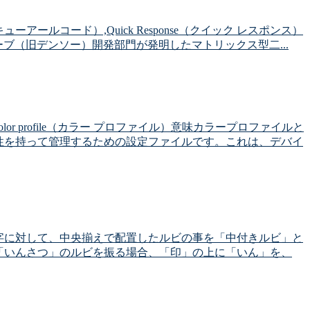
ーアールコード）,Quick Response（クイック レスポンス）
ーブ（旧デンソー）開発部門が発明したマトリックス型二...
r profile（カラー プロファイル）意味カラープロファイルと
性を持って管理するための設定ファイルです。これは、デバイ
字に対して、中央揃えで配置したルビの事を「中付きルビ」と
「いんさつ」のルビを振る場合、「印」の上に「いん」を、