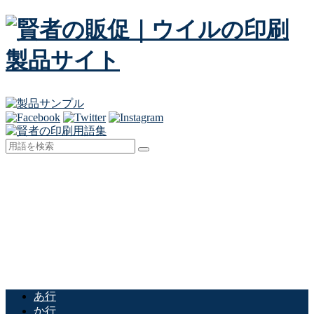
あ行
か行