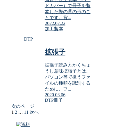
ドカバー）で冊子を製
本した際の背の形のこ
とです。背...
2022.02.22
加工
製本
DTP
拡張子
拡張子読み方かくちょ
うし意味拡張子とは、
パソコン等で扱うファ
イルの種類を識別する
ために、フ...
2020.03.06
DTP
冊子
次のページ
1
2
…
11
次へ