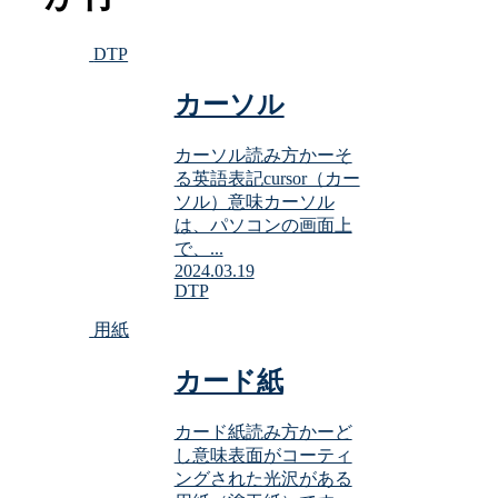
DTP
カーソル
カーソル読み方かーそ
る英語表記cursor（カー
ソル）意味カーソル
は、パソコンの画面上
で、...
2024.03.19
DTP
用紙
カード紙
カード紙読み方かーど
し意味表面がコーティ
ングされた光沢がある