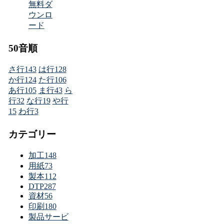
50音順
さ行
143
は行
128
か行
124
た行
106
あ行
105
ま行
43
ら
行
32
な行
19
や行
15
わ行
3
カテゴリー
加工
148
用紙
73
製本
112
DTP
287
資材
56
印刷
180
製品サービ