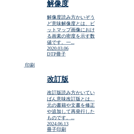
解像度
解像度読み方かいぞう
ど意味解像度とは、ビ
ットマップ画像におけ
る画素の密度を示す数
値です。一...
2020.03.06
DTP
冊子
印刷
改訂版
改訂版読み方かいてい
ばん意味改訂版とは、
元の書籍や文書を修正
や追加して再発行した
ものです。...
2024.06.13
冊子
印刷