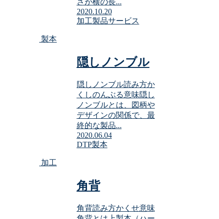
さが横の長...
2020.10.20
加工
製品サービス
製本
隠しノンブル
隠しノンブル読み方か
くしのんぶる意味隠し
ノンブルとは、図柄や
デザインの関係で、最
終的な製品...
2020.06.04
DTP
製本
加工
角背
角背読み方かくせ意味
角背とは上製本（ハー