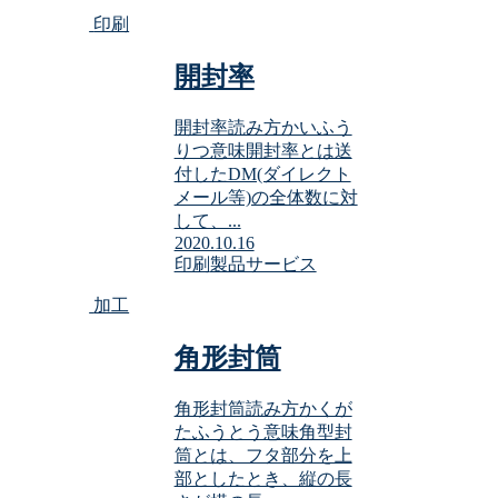
印刷
開封率
開封率読み方かいふう
りつ意味開封率とは送
付したDM(ダイレクト
メール等)の全体数に対
して、...
2020.10.16
印刷
製品サービス
加工
角形封筒
角形封筒読み方かくが
たふうとう意味角型封
筒とは、フタ部分を上
部としたとき、縦の長