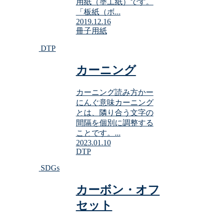
用紙（塗工紙）です。
「板紙（ボ...
2019.12.16
冊子
用紙
DTP
カーニング
カーニング読み方かー
にんぐ意味カーニング
とは、隣り合う文字の
間隔を個別に調整する
ことです。...
2023.01.10
DTP
SDGs
カーボン・オフ
セット