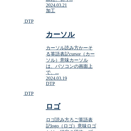
2024.03.21
加工
DTP
カーソル
カーソル読み方かーそ
る英語表記cursor（カー
ソル）意味カーソル
は、パソコンの画面上
で、...
2024.03.19
DTP
DTP
ロゴ
ロゴ読み方ろご英語表
記logo（ロゴ）意味ロゴ