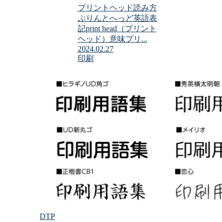
プリントヘッド読み方
ぷりんとへっど英語表
記print head（プリント
ヘッド）意味プリ...
2024.02.27
印刷
DTP