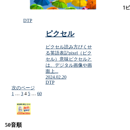
DTP
ピクセル
ピクセル読み方ぴくせ
る英語表記pixel（ピク
セル）意味ピクセルと
は、デジタル画像や画
面上...
2024.02.20
DTP
次のページ
前
1
…
3
4
5
…
60
次
へ
へ
50音順