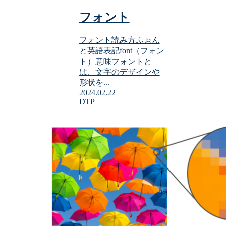
フォント
フォント読み方ふぉん
と英語表記font（フォン
ト）意味フォントと
は、文字のデザインや
形状を...
2024.02.22
DTP