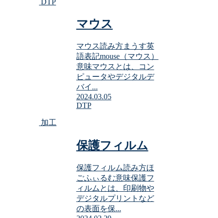
DTP
マウス
マウス読み方まうす英
語表記mouse（マウス）
意味マウスとは、コン
ピュータやデジタルデ
バイ...
2024.03.05
DTP
加工
保護フィルム
保護フィルム読み方ほ
ごふぃるむ意味保護フ
ィルムとは、印刷物や
デジタルプリントなど
の表面を保...