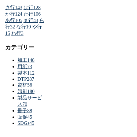
さ行
143
は行
128
か行
124
た行
106
あ行
105
ま行
43
ら
行
32
な行
19
や行
15
わ行
3
カテゴリー
加工
148
用紙
73
製本
112
DTP
287
資材
56
印刷
180
製品サービ
ス
70
冊子
88
販促
45
SDGs
45