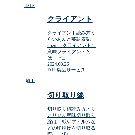
DTP
クライアント
クライアント読み方く
らいあんと英語表記
client（クライアント）
意味クライアントと
は、ビ...
2024.03.26
DTP
製品サービス
加工
切り取り線
切り取り線読み方きり
とりせん意味切り取り
線は、紙やフィルムな
どの印刷物を切り取る
際に、切り...