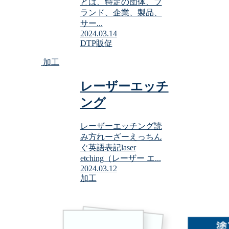
とは、特定の団体、ブ
ランド、企業、製品、
サー...
2024.03.14
DTP
販促
加工
レーザーエッチ
ング
レーザーエッチング読
み方れーざーえっちん
ぐ英語表記laser
etching（レーザー エ...
2024.03.12
加工