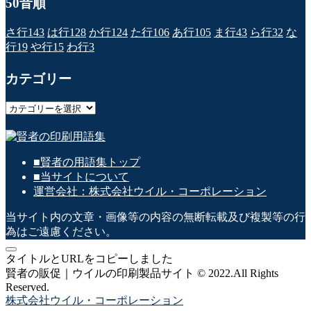
50音順
さ行
143
は行
128
か行
124
た行
106
あ行
105
ま行
43
ら行
32
な
行
19
や行
15
わ行
3
カテゴリー
カ
テ
ゴ
リ
■賢者の用語集トップ
ー
■当サイトについて
運営会社：株式会社ウイル・コーポレーション
当サイト内の文章・画像等の内容の無断転載及び複製等の行
為はご遠慮ください。
タイトルとURLをコピーしました
賢者の販促｜ウイルの印刷製品サイト © 2022.All Rights
Reserved.
株式会社ウイル・コーポレーション