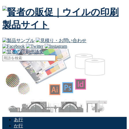
あ行
か行