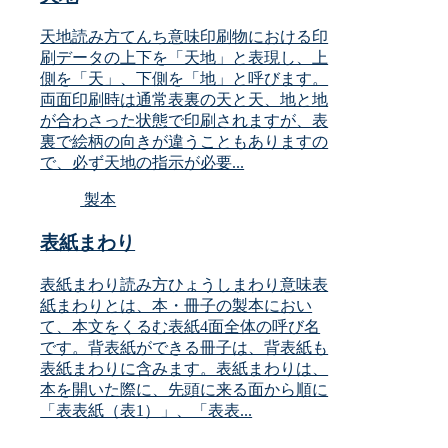
天地読み方てんち意味印刷物における印
刷データの上下を「天地」と表現し、上
側を「天」、下側を「地」と呼びます。
両面印刷時は通常表裏の天と天、地と地
が合わさった状態で印刷されますが、表
裏で絵柄の向きが違うこともありますの
で、必ず天地の指示が必要...
製本
表紙まわり
表紙まわり読み方ひょうしまわり意味表
紙まわりとは、本・冊子の製本におい
て、本文をくるむ表紙4面全体の呼び名
です。背表紙ができる冊子は、背表紙も
表紙まわりに含みます。表紙まわりは、
本を開いた際に、先頭に来る面から順に
「表表紙（表1）」、「表表...