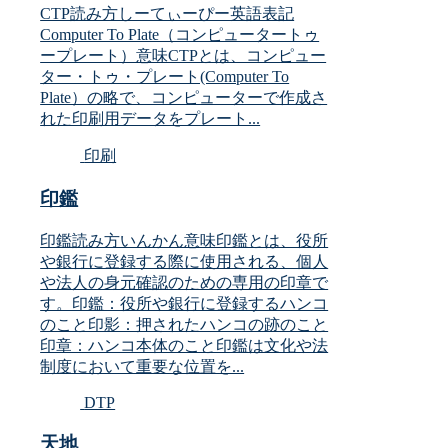
CTP読み方しーてぃーぴー英語表記
Computer To Plate（コンピュータートゥ
ープレート）意味CTPとは、コンピュー
ター・トゥ・プレート(Computer To
Plate）の略で、コンピューターで作成さ
れた印刷用データをプレート...
印刷
印鑑
印鑑読み方いんかん意味印鑑とは、役所
や銀行に登録する際に使用される、個人
や法人の身元確認のための専用の印章で
す。印鑑：役所や銀行に登録するハンコ
のこと印影：押されたハンコの跡のこと
印章：ハンコ本体のこと印鑑は文化や法
制度において重要な位置を...
DTP
天地