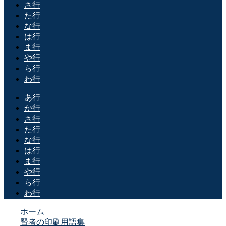
さ行
た行
な行
は行
ま行
や行
ら行
わ行
あ行
か行
さ行
た行
な行
は行
ま行
や行
ら行
わ行
ホーム
賢者の印刷用語集