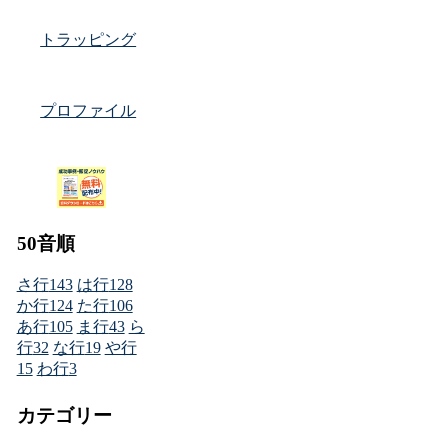
トラッピング
プロファイル
50音順
さ行
143
は行
128
か行
124
た行
106
あ行
105
ま行
43
ら
行
32
な行
19
や行
15
わ行
3
カテゴリー