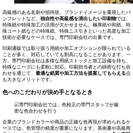
高級感のある名刺や招待状、ブランドイメージを重視したパ
独自性や高級感を演出したい印刷物
ンフレットなど、
では、
特殊紙や特殊加工の活用が欠かせません。極厚紙や和紙、特
殊コート紙などの特殊紙、特殊ニス引きといった高度な加工
技術が必要なケースでは、専門印刷会社の出番です。
印刷通販では取り扱う用紙や加工オプションが限られている
ことが多く、対応していても割高になることがあります。一
方、専門印刷会社は多様な用紙ストックと加工設備を持ち、
特殊なニーズにも柔軟に対応。印刷担当者との綿密な打ち合
最適な紙質や加工方法を提案してもらえる
わせを通じて、
点
も大きなメリットです。
色へのこだわりが決め手となるとき
企業のブランドカラーや商品の正確な色再現が求められるケ
ースでは、色管理の精度が重要になります。美術書や高級商