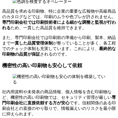
高品質を求める印刷物、特に企業の重要な広報物や高級商品
のカタログなどでは、印刷のムラや色ブレが許されません。
専門印刷会社では印刷技術者による細かな調整と監視が行わ
れる
ため、一貫した高品質を維持できます。
また、専門印刷会社では印刷前の準備から印刷、製本、納品
一貫した品質管理体制
まで
が整っていることが多く、各工程
最終的な
でのチェック体制も充実しています。これにより、
印刷物の品質が保証
されるのです。
機密性の高い印刷物も安心して依頼
社内用資料や未発表の商品情報、個人情報を含む印刷物な
専
ど、機密性の高い印刷物では、セキュリティ管理が厳しい
門印刷会社に直接依頼する方が安心
です。信頼関係のある印
刷会社との直接のやり取りで、情報漏えいのリスクを最小限
に抑えられます。