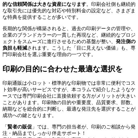
的な信頼関係は大きな資産になります
。印刷会社側も継続的
な取引先には優先的な対応や特別料金の設定など、さまざま
な特典を提供することが多いです。
長期的な関係が構築されると、過去の印刷データの管理や、
企業のブランドカラーの一貫した再現など、継続的なプロジ
発注側の
ェクトをスムーズに進行させるための基盤が整い、
負担も軽減
されます。こうした「目に見えない価値」も、専
門印刷会社を選ぶ重要な理由の一つです。
印刷の目的に合わせた最適な選択を
印刷通販は小ロット・標準的な印刷物では非常に便利でコス
ト効率が高いサービスですが、本コラムで紹介したようなケ
ースでは専門印刷会社に直接依頼する方がメリットが大きい
ことがあります。印刷物の目的や重要度、品質要求、部数、
納期などを総合的に判断し、最適な発注先を選択することが
成功への鍵となります。
賢者の販促
「
」では、専門の担当者が、印刷のご相談から発
注・納品までしっかり伴走サポート！