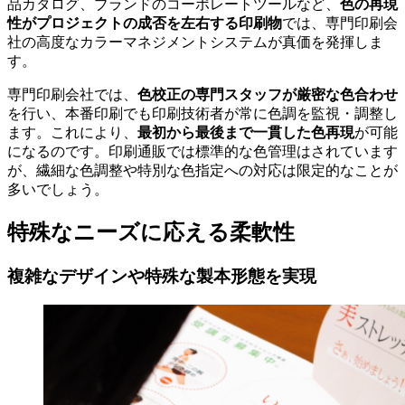
色の再現
品カタログ、ブランドのコーポレートツールなど、
性がプロジェクトの成否を左右する印刷物
では、専門印刷会
社の高度なカラーマネジメントシステムが真価を発揮しま
す。
色校正の専門スタッフが厳密な色合わせ
専門印刷会社では、
を行い、本番印刷でも印刷技術者が常に色調を監視・調整し
最初から最後まで一貫した色再現
ます。これにより、
が可能
になるのです。印刷通販では標準的な色管理はされています
が、繊細な色調整や特別な色指定への対応は限定的なことが
多いでしょう。
特殊なニーズに応える柔軟性
複雑なデザインや特殊な製本形態を実現