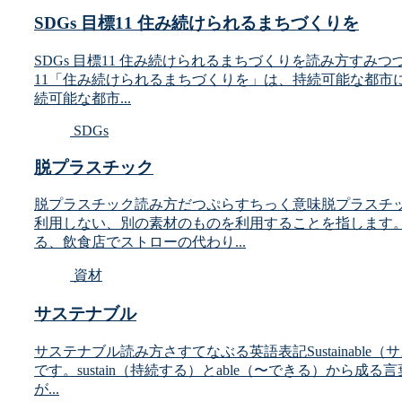
SDGs 目標11 住み続けられるまちづくりを
SDGs 目標11 住み続けられるまちづくりを読み方すみ
11「住み続けられるまちづくりを」は、持続可能な都市
続可能な都市...
SDGs
脱プラスチック
脱プラスチック読み方だつぷらすちっく意味脱プラスチ
利用しない、別の素材のものを利用することを指します
る、飲食店でストローの代わり...
資材
サステナブル
サステナブル読み方さすてなぶる英語表記Sustainab
です。sustain（持続する）とable（〜できる）か
が...