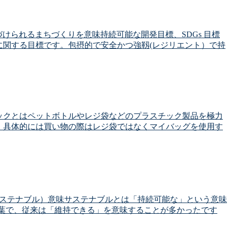
つづけられるまちづくりを意味持続可能な開発目標、SDGs 目標
に関する目標です。包摂的で安全かつ強靱(レジリエント）で持
ックとはペットボトルやレジ袋などのプラスチック製品を極力
。具体的には買い物の際はレジ袋ではなくマイバッグを使用す
le（サステナブル）意味サステナブルとは「持続可能な」という意味
ら成る言葉で、従来は「維持できる」を意味することが多かったです