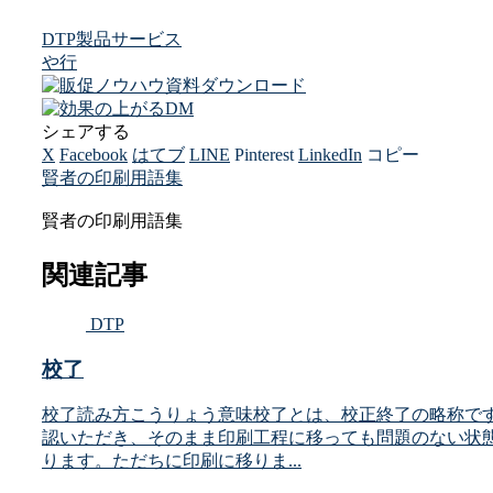
DTP
製品サービス
や行
シェアする
X
Facebook
はてブ
LINE
Pinterest
LinkedIn
コピー
賢者の印刷用語集
賢者の印刷用語集
関連記事
DTP
校了
校了読み方こうりょう意味校了とは、校正終了の略称で
認いただき、そのまま印刷工程に移っても問題のない状
ります。ただちに印刷に移りま...