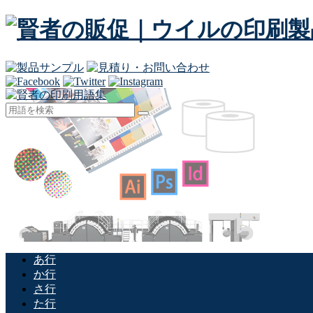
あ行
か行
さ行
た行