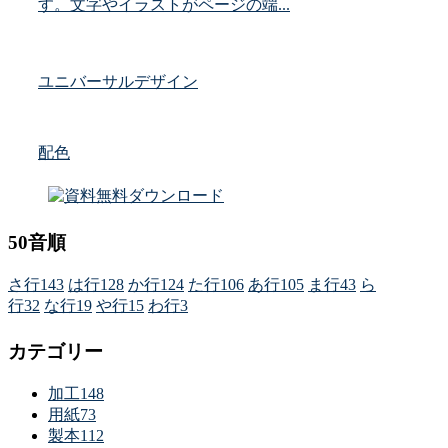
す。文字やイラストがページの端...
ユニバーサルデザイン
配色
50音順
さ行
143
は行
128
か行
124
た行
106
あ行
105
ま行
43
ら
行
32
な行
19
や行
15
わ行
3
カテゴリー
加工
148
用紙
73
製本
112