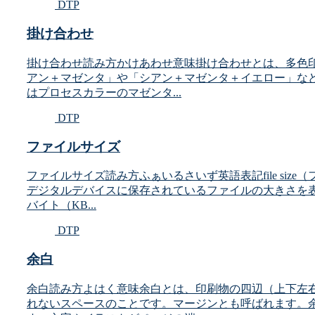
DTP
掛け合わせ
掛け合わせ読み方かけあわせ意味掛け合わせとは、多色
アン＋マゼンタ」や「シアン＋マゼンタ＋イエロー」な
はプロセスカラーのマゼンタ...
DTP
ファイルサイズ
ファイルサイズ読み方ふぁいるさいず英語表記file si
デジタルデバイスに保存されているファイルの大きさを表
バイト（KB...
DTP
余白
余白読み方よはく意味余白とは、印刷物の四辺（上下左
れないスペースのことです。マージンとも呼ばれます。