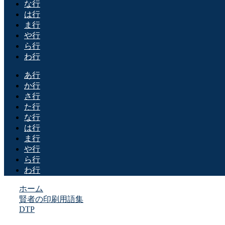
な行
は行
ま行
や行
ら行
わ行
あ行
か行
さ行
た行
な行
は行
ま行
や行
ら行
わ行
ホーム
賢者の印刷用語集
DTP