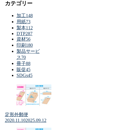
カテゴリー
加工
148
用紙
73
製本
112
DTP
287
資材
56
印刷
180
製品サービ
ス
70
冊子
88
販促
45
SDGs
45
定形外郵便
2020.11.10
2025.09.12