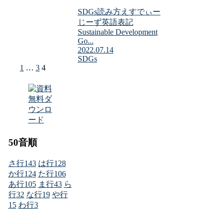
SDGs読み方えすでぃー
じーず英語表記
Sustainable Development
Go...
2022.07.14
SDGs
前
1
…
3
4
へ
50音順
さ行
143
は行
128
か行
124
た行
106
あ行
105
ま行
43
ら
行
32
な行
19
や行
15
わ行
3