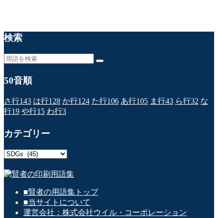
検索
50音順
さ行
143
は行
128
か行
124
た行
106
あ行
105
ま行
43
ら行
32
な
行
19
や行
15
わ行
3
カテゴリー
カ
テ
ゴ
リ
■賢者の用語集トップ
ー
■当サイトについて
運営会社：株式会社ウイル・コーポレーション