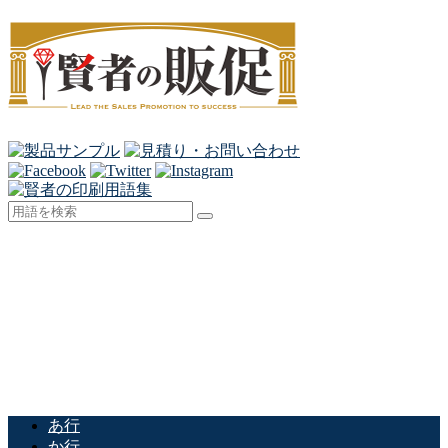
あ行
か行