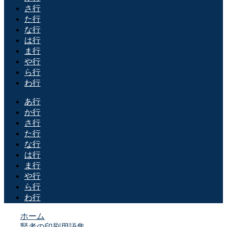
さ行
た行
な行
は行
ま行
や行
ら行
わ行
あ行
か行
さ行
た行
な行
は行
ま行
や行
ら行
わ行
ホーム
賢者の印刷用語集