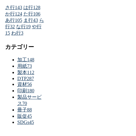
さ行
143
は行
128
か行
124
た行
106
あ行
105
ま行
43
ら
行
32
な行
19
や行
15
わ行
3
カテゴリー
加工
148
用紙
73
製本
112
DTP
287
資材
56
印刷
180
製品サービ
ス
70
冊子
88
販促
45
SDGs
45