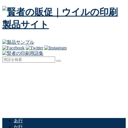
あ行
か行