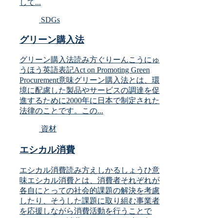
して...
SDGs
グリーン購入法
グリーン購入法読み方ぐりーんこうにゅ
うほう英語表記Act on Promoting Green
Procurement意味グリーン購入法とは、環
境に配慮した製品やサービスの調達を促
進するために2000年に日本で制定された
法律のことです。この...
資材
エシカル消費
エシカル消費読み方えしかるしょうひ意
味エシカル消費とは、消費者それぞれが
各自にとっての社会的課題の解決を考慮
したり、そうした課題に取り組む事業者
を応援しながら消費活動を行うことで