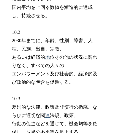
国内平均を上回る数値を漸進的に達成
し、持続させる。
10.2
2030年までに、年齢、性別、障害、人
種、民族、出自、宗教、
あるいは経済的
地
位その他の状況に関わ
りなく、すべての人々の
エンパワーメント及び社会的、経済的及
び政治的な包含を促進する。
10.3
差別的な法律、政策及び慣行の撤廃、な
らびに適切な関
連
法規、政策、
行動の促進などを通じて、機会均等を確
保し、成果の不平等を是正する。