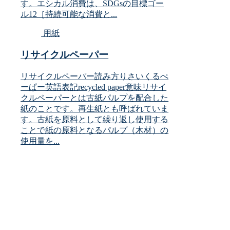
す。エシカル消費は、SDGsの目標ゴー
ル12［持続可能な消費と...
用紙
リサイクルペーパー
リサイクルペーパー読み方りさいくるぺ
ーぱー英語表記recycled paper意味リサイ
クルペーパーとは古紙パルプを配合した
紙のことです。再生紙とも呼ばれていま
す。古紙を原料として繰り返し使用する
ことで紙の原料となるパルプ（木材）の
使用量を...