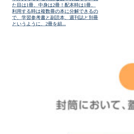
た目は1冊、中身は2冊！配本時は1冊、
利用する時は複数冊の本に分解できるの
で、学習参考書と副読本、週刊誌と別冊
というように、2冊を組...