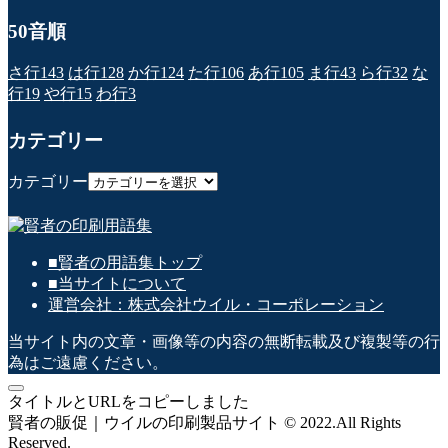
50音順
さ行
143
は行
128
か行
124
た行
106
あ行
105
ま行
43
ら行
32
な
行
19
や行
15
わ行
3
カテゴリー
カテゴリー
■賢者の用語集トップ
■当サイトについて
運営会社：株式会社ウイル・コーポレーション
当サイト内の文章・画像等の内容の無断転載及び複製等の行
為はご遠慮ください。
タイトルとURLをコピーしました
賢者の販促｜ウイルの印刷製品サイト © 2022.All Rights
Reserved.