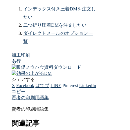
インデックス付き圧着DMを注文し
たい
二つ折り圧着DMを注文したい
ダイレクトメールのオプション一
覧
加工
印刷
あ行
シェアする
X
Facebook
はてブ
LINE
Pinterest
LinkedIn
コピー
賢者の印刷用語集
賢者の印刷用語集
関連記事