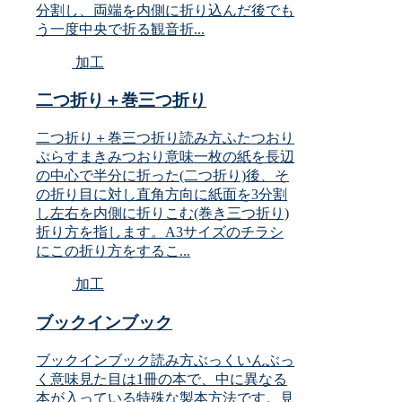
分割し、両端を内側に折り込んだ後でも
う一度中央で折る観音折...
加工
二つ折り＋巻三つ折り
二つ折り＋巻三つ折り読み方ふたつおり
ぷらすまきみつおり意味一枚の紙を長辺
の中心で半分に折った(二つ折り)後、そ
の折り目に対し直角方向に紙面を3分割
し左右を内側に折りこむ(巻き三つ折り)
折り方を指します。A3サイズのチラシ
にこの折り方をするこ...
加工
ブックインブック
ブックインブック読み方ぶっくいんぶっ
く意味見た目は1冊の本で、中に異なる
本が入っている特殊な製本方法です。見