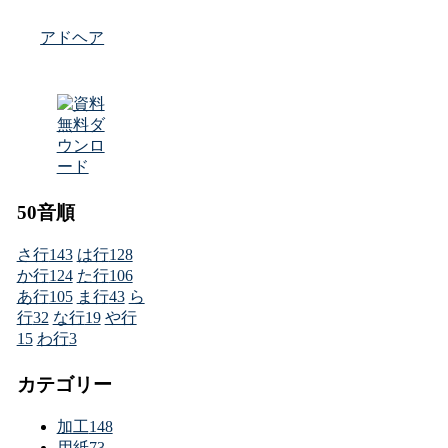
アドヘア
50音順
さ行
143
は行
128
か行
124
た行
106
あ行
105
ま行
43
ら
行
32
な行
19
や行
15
わ行
3
カテゴリー
加工
148
用紙
73