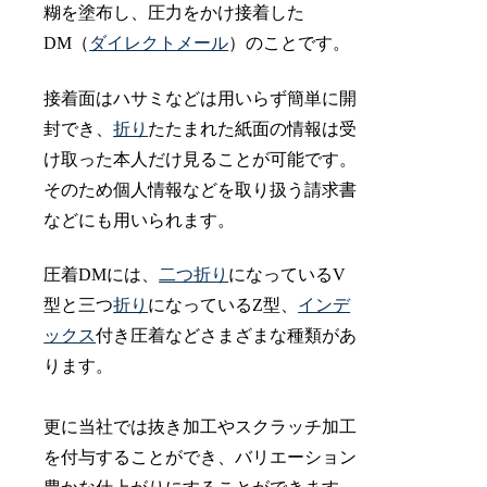
糊を塗布し、圧力をかけ接着した
DM（
ダイレクトメール
）のことです。
接着面はハサミなどは用いらず簡単に開
封でき、
折り
たたまれた紙面の情報は受
け取った本人だけ見ることが可能です。
そのため個人情報などを取り扱う請求書
などにも用いられます。
圧着DMには、
二つ折り
になっているV
型と三つ
折り
になっているZ型、
インデ
ックス
付き圧着などさまざまな種類があ
ります。
更に当社では抜き加工やスクラッチ加工
を付与することができ、バリエーション