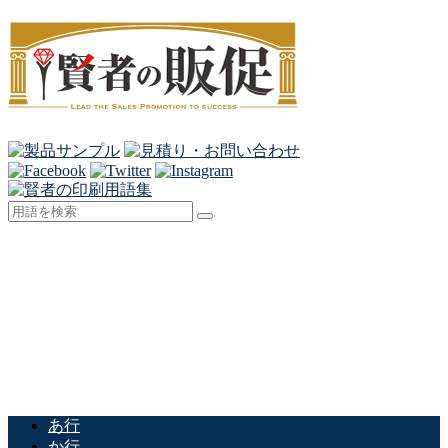
あ行
か行