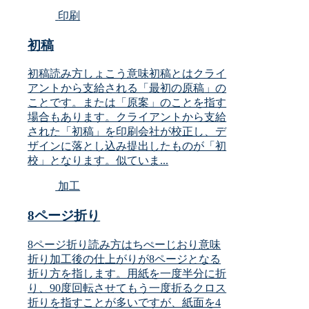
印刷
初稿
初稿読み方しょこう意味初稿とはクライ
アントから支給される「最初の原稿」の
ことです。または「原案」のことを指す
場合もあります。クライアントから支給
された「初稿」を印刷会社が校正し、デ
ザインに落とし込み提出したものが「初
校」となります。似ていま...
加工
8ページ折り
8ページ折り読み方はちぺーじおり意味
折り加工後の仕上がりが8ページとなる
折り方を指します。用紙を一度半分に折
り、90度回転させてもう一度折るクロス
折りを指すことが多いですが、紙面を4