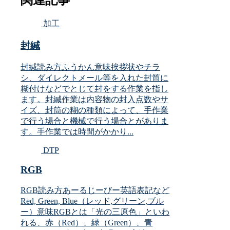
関連記事
加工
封緘
封緘読み方ふうかん意味挨拶状やチラ
シ、ダイレクトメール等を入れた封筒に
糊付けなどでとじて封をする作業を指し
ます。封緘作業は内容物の封入点数やサ
イズ、封筒の糊の種類によって、手作業
で行う場合と機械で行う場合とがありま
す。手作業では時間がかかり...
DTP
RGB
RGB読み方あーるじーびー英語表記など
Red, Green, Blue（レッド,グリーン,ブル
ー）意味RGBとは「光の三原色」といわ
れる、赤（Red）、緑（Green）、青