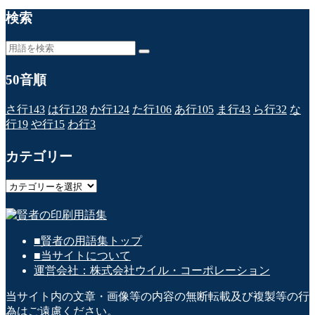
検索
50音順
さ行
143
は行
128
か行
124
た行
106
あ行
105
ま行
43
ら行
32
な
行
19
や行
15
わ行
3
カテゴリー
カ
テ
ゴ
リ
■賢者の用語集トップ
ー
■当サイトについて
運営会社：株式会社ウイル・コーポレーション
当サイト内の文章・画像等の内容の無断転載及び複製等の行
為はご遠慮ください。