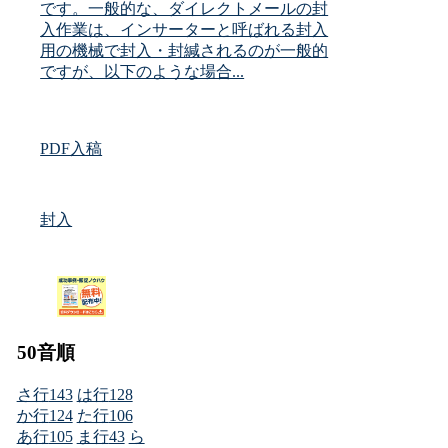
です。一般的な、ダイレクトメールの封
入作業は、インサーターと呼ばれる封入
用の機械で封入・封緘されるのが一般的
ですが、以下のような場合...
PDF入稿
封入
50音順
さ行
143
は行
128
か行
124
た行
106
あ行
105
ま行
43
ら