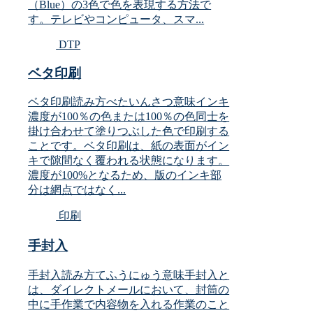
（Blue）の3色で色を表現する方法で
す。テレビやコンピュータ、スマ...
DTP
ベタ印刷
ベタ印刷読み方べたいんさつ意味インキ
濃度が100％の色または100％の色同士を
掛け合わせて塗りつぶした色で印刷する
ことです。ベタ印刷は、紙の表面がイン
キで隙間なく覆われる状態になります。
濃度が100%となるため、版のインキ部
分は網点ではなく...
印刷
手封入
手封入読み方てふうにゅう意味手封入と
は、ダイレクトメールにおいて、封筒の
中に手作業で内容物を入れる作業のこと