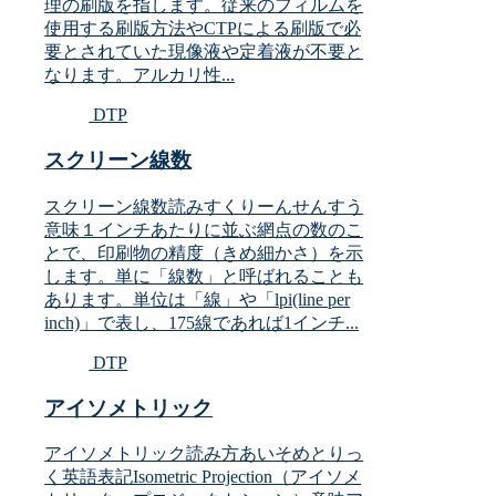
理の刷版を指します。従来のフィルムを
使用する刷版方法やCTPによる刷版で必
要とされていた現像液や定着液が不要と
なります。アルカリ性...
DTP
スクリーン線数
スクリーン線数読みすくりーんせんすう
意味１インチあたりに並ぶ網点の数のこ
とで、印刷物の精度（きめ細かさ）を示
します。単に「線数」と呼ばれることも
あります。単位は「線」や「lpi(line per
inch)」で表し、175線であれば1インチ...
DTP
アイソメトリック
アイソメトリック読み方あいそめとりっ
く英語表記Isometric Projection（アイソメ