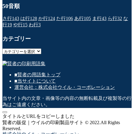
50音順
さ行
143
は行
128
か行
124
た行
106
あ行
105
ま行
43
ら行
32
な
行
19
や行
15
わ行
3
カテゴリー
カ
テ
ゴ
リ
■賢者の用語集トップ
ー
■当サイトについて
運営会社：株式会社ウイル・コーポレーション
当サイト内の文章・画像等の内容の無断転載及び複製等の行
為はご遠慮ください。
タイトルとURLをコピーしました
賢者の販促｜ウイルの印刷製品サイト © 2022.All Rights
Reserved.