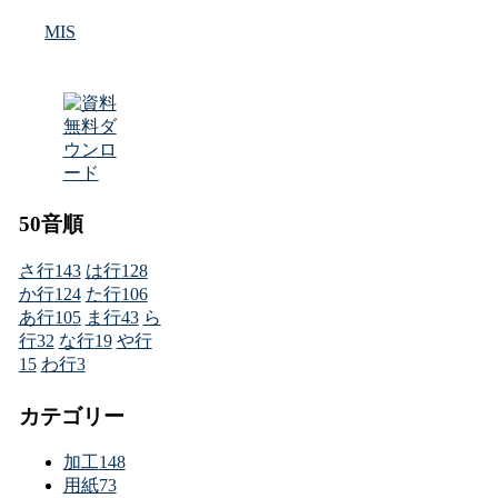
MIS
50音順
さ行
143
は行
128
か行
124
た行
106
あ行
105
ま行
43
ら
行
32
な行
19
や行
15
わ行
3
カテゴリー
加工
148
用紙
73