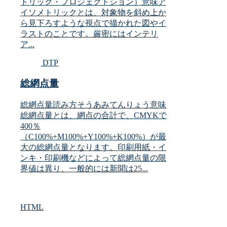
トリック・プロジェクトション）意味ア
イソメトリックとは、対象物を斜め上か
ら見下ろすような視点で描かれた図やイ
ラストのことです。厳密にはインテリ
ア...
DTP
総網点量
総網点量読み方そうあみてんりょう意味
総網点量とは、網点の合計で、CMYKで
400％
（C100%+M100%+Y100%+K100%）が最
大の総網点量となります。印刷用紙・イ
ンキ・印刷機などによって総網点量の限
界値は異り、一般的には新聞は25...
HTML