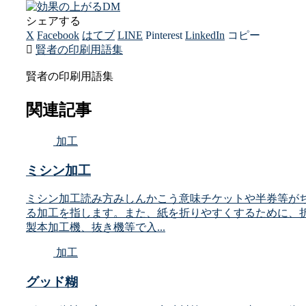
シェアする
X
Facebook
はてブ
LINE
Pinterest
LinkedIn
コピー
賢者の印刷用語集
賢者の印刷用語集
関連記事
加工
ミシン加工
ミシン加工読み方みしんかこう意味チケットや半券等がち
る加工を指します。また、紙を折りやすくするために、
製本加工機、抜き機等で入...
加工
グッド糊