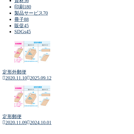
資材
56
印刷
180
製品サービス
70
冊子
88
販促
45
SDGs
45
定形外郵便
2020.11.10
2025.09.12
定形郵便
2020.11.09
2024.10.01