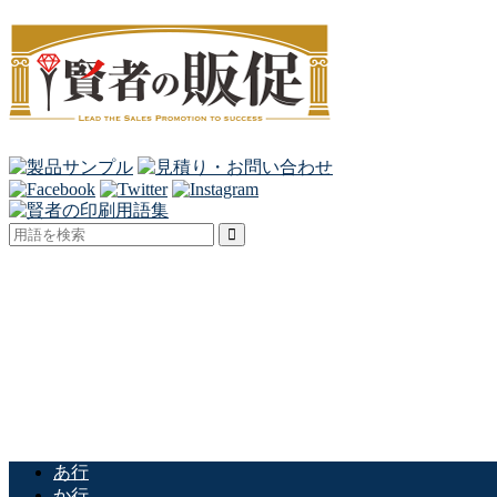
あ行
か行