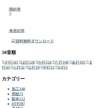
開封率
角形封筒
50音順
さ行
143
は行
128
か行
124
た行
106
あ行
105
ま
行
43
ら行
32
な行
19
や行
15
わ行
3
カテゴリー
加工
148
用紙
73
製本
112
DTP
287