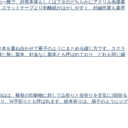
の一種で、封筒本体もしくはフタのどちらかにアクリル系接着
。スラットテープより剥離紙がはがしやすく、封緘作業も素早
り本を重ね合わせて冊子のようにまとめる綴じ方です。スクラ
綴じ無し製本、針金なし製本とも呼ばれており、どれも同じ綴
3山は、横長の印刷物に対して山折りと谷折りを交互に3回折る
折り、W字折りとも呼ばれます。経本折りは、扇子のようにジグ