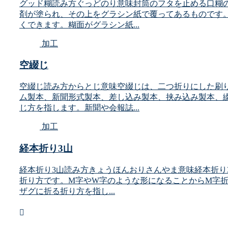
グッド糊読み方ぐっどのり意味封筒のフタを止める口糊
剤が塗られ、その上をグラシン紙で覆ってあるものです
くできます。糊面がグラシン紙...
加工
空綴じ
空綴じ読み方からとじ意味空綴じは、二つ折りにした刷
ム製本、新聞形式製本、差し込み製本、挟み込み製本、
じ方を指します。新聞や会報誌...
加工
経本折り3山
経本折り3山読み方きょうほんおりさんやま意味経本折り
折り方です。M字やW字のような形になることからM字
ザグに折る折り方を指し...