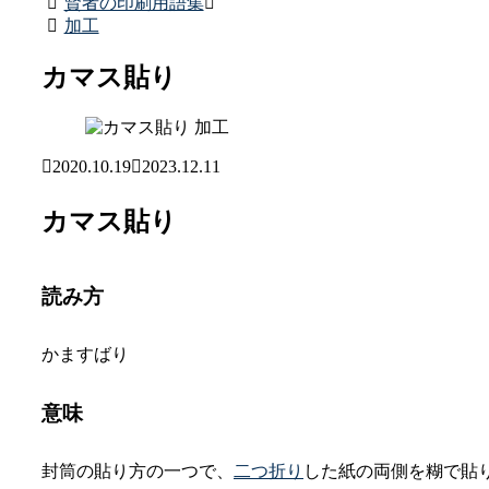
賢者の印刷用語集
加工
カマス貼り
加工
2020.10.19
2023.12.11
カマス貼り
読み方
かますばり
意味
封筒の貼り方の一つで、
二つ折り
した紙の両側を糊で貼