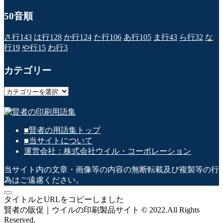
50音順
さ行
143
は行
128
か行
124
た行
106
あ行
105
ま行
43
ら行
32
な
行
19
や行
15
わ行
3
カテゴリー
カ
テ
ゴ
リ
■賢者の用語集トップ
ー
■当サイトについて
運営会社：株式会社ウイル・コーポレーション
当サイト内の文章・画像等の内容の無断転載及び複製等の行
為はご遠慮ください。
タイトルとURLをコピーしました
賢者の販促｜ウイルの印刷製品サイト © 2022.All Rights
Reserved.