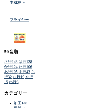
本機校正
フライヤー
50音順
さ行
143
は行
128
か行
124
た行
106
あ行
105
ま行
43
ら
行
32
な行
19
や行
15
わ行
3
カテゴリー
加工
148