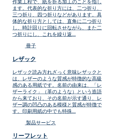
作業工程で、紙を折る加工のことを指し
ます。代表的な折り方には、二つ折り、
三つ折り、四つ折りなどがあります。具
体的な折り方としては、直角に二つ折り
し、時計回りに回転させながら、また二
つ折りにし、これを繰り返...
冊子
レザック
レザック読み方れざっく意味レザックと
は、レザーのような質感が特徴的な高級
感のある用紙です。名前の由来は、「レ
ザーライク」（革のような）という造語
から来ており、その名前が示す通り、レ
ザー調の凹凸のある模様と質感が特徴で
す。印刷用紙の中でも特殊...
製品サービス
リーフレット