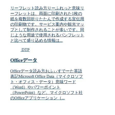
リーフレット読み方りーふれっと意味リ
ーフレットは、両面に印刷された1枚の
紙を複数回折りたたんで作成する宣伝用
の印刷物です。サービス案内や観光マッ
プとして制作されることが多いです。同
じような用途で使用されるパンフレット
と比べて盛り込める情報は...
DTP
Officeデータ
Officeデータ読み方おふぃすでーた英語
表記Microsoft Office Data（マイクロソフ
ト・オフィス・データ）意味ワード
（Word）やパワーポイント
（PowerPoint）など、マイクロソフト社
のOfficeアプリケーション（...