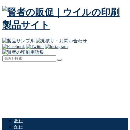
あ行
か行