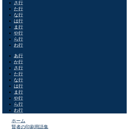
さ行
た行
な行
は行
ま行
や行
ら行
わ行
あ行
か行
さ行
た行
な行
は行
ま行
や行
ら行
わ行
ホーム
賢者の印刷用語集