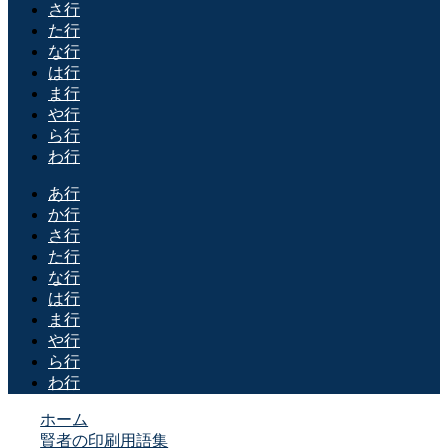
さ行
た行
な行
は行
ま行
や行
ら行
わ行
あ行
か行
さ行
た行
な行
は行
ま行
や行
ら行
わ行
ホーム
賢者の印刷用語集