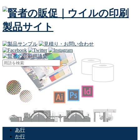
あ行
か行