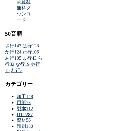
50音順
さ行
143
は行
128
か行
124
た行
106
あ行
105
ま行
43
ら
行
32
な行
19
や行
15
わ行
3
カテゴリー
加工
148
用紙
73
製本
112
DTP
287
資材
56
印刷
180