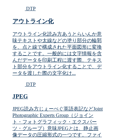
DTP
アウトライン化
アウトライン化読み方あうとらいんか意
味テキストや太線などの塗り部分の輪郭
を、点と線で構成された平面図形に変換
することです。一般的には文字情報を含
んだデータを印刷工程に渡す際、テキス
ト部分をアウトライン化することで、デ
ータを渡した際の文字化け...
DTP
JPEG
JPEG読み方じぇーぺぐ英語表記などJoint
Photographic Experts Group（ジョイン
ト・フォトグラフィック・エクスパー
ツ・グループ）意味JPEGとは、静止画
像データの圧縮形式の一つです。ファイ