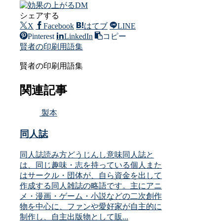
シェアする
X
Facebook
はてブ
LINE
Pinterest
LinkedIn
コピー
賢者の印刷用語集
賢者の印刷用語集
関連記事
製本
同人誌
同人誌読み方どうじんし意味同人誌と
は、同じ趣味・志を持っている個人また
はサークル・団体が、自ら資金を出して
作成する同人雑誌の略語です。主にアニ
メ・漫画・ゲーム・小説などの二次創作
物を中心に、ファンや愛好家が自主的に
制作し、自主出版物として販...