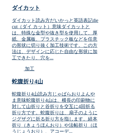
ダイカット
ダイカット読み方だいかっと英語表記die
cut（ダイ カット）意味ダイカットと
は、特殊な金型や抜き型を使用して、厚
紙、金属板、プラスチック板などを任意
の形状に切り抜く加工技術です。この方
法は、デザインに応じた自由な形状に加
工できたり、穴を...
加工
蛇腹折り4山
蛇腹折り4山読み方じゃばらおりよんや
ま意味蛇腹折り4山は、横長の印刷物に
対して山折りと谷折りを交互に4回折る
折り方です。蛇腹折りは、扇子のように
ジグザグに折る折り方を指します。経本
折り（きょうほんおり）や法帖折り（ほ
うじょうおり）、アコーデ...