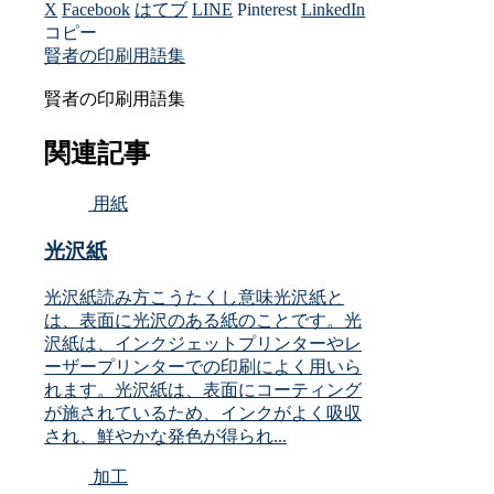
X
Facebook
はてブ
LINE
Pinterest
LinkedIn
コピー
賢者の印刷用語集
賢者の印刷用語集
関連記事
用紙
光沢紙
光沢紙読み方こうたくし意味光沢紙と
は、表面に光沢のある紙のことです。光
沢紙は、インクジェットプリンターやレ
ーザープリンターでの印刷によく用いら
れます。光沢紙は、表面にコーティング
が施されているため、インクがよく吸収
され、鮮やかな発色が得られ...
加工