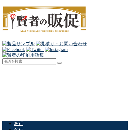
あ行
か行