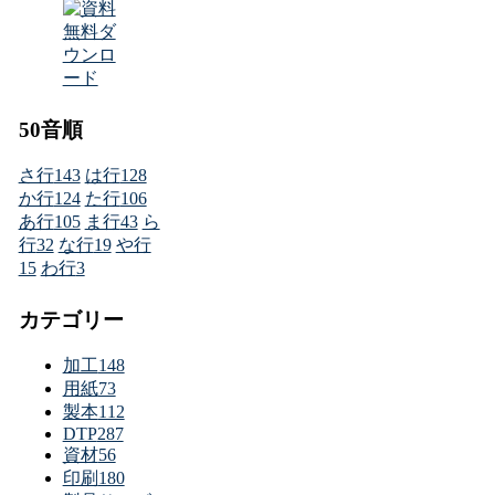
50音順
さ行
143
は行
128
か行
124
た行
106
あ行
105
ま行
43
ら
行
32
な行
19
や行
15
わ行
3
カテゴリー
加工
148
用紙
73
製本
112
DTP
287
資材
56
印刷
180