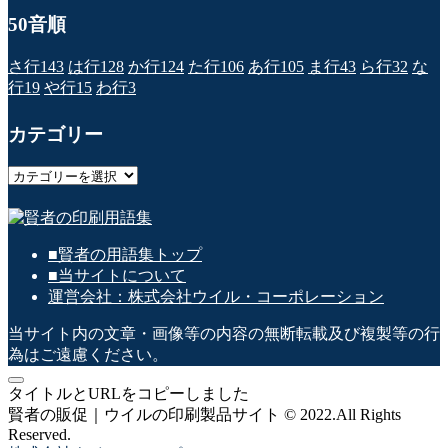
50音順
さ行
143
は行
128
か行
124
た行
106
あ行
105
ま行
43
ら行
32
な
行
19
や行
15
わ行
3
カテゴリー
カ
テ
ゴ
リ
■賢者の用語集トップ
ー
■当サイトについて
運営会社：株式会社ウイル・コーポレーション
当サイト内の文章・画像等の内容の無断転載及び複製等の行
為はご遠慮ください。
タイトルとURLをコピーしました
賢者の販促｜ウイルの印刷製品サイト © 2022.All Rights
Reserved.