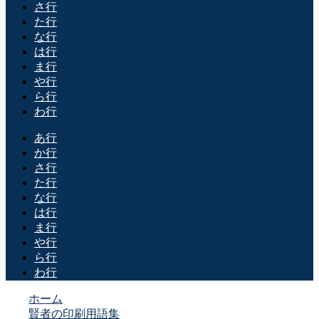
さ行
た行
な行
は行
ま行
や行
ら行
わ行
あ行
か行
さ行
た行
な行
は行
ま行
や行
ら行
わ行
ホーム
賢者の印刷用語集