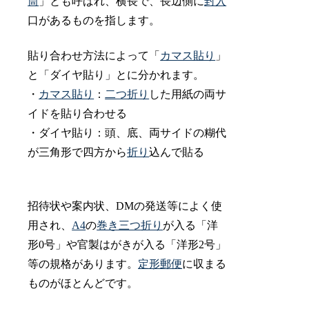
筒
」とも呼ばれ、横長で、長辺側に
封入
口があるものを指します。
貼り合わせ方法によって「
カマス貼り
」
と「ダイヤ貼り」とに分かれます。
・
カマス貼り
：
二つ折り
した用紙の両サ
イドを貼り合わせる
・ダイヤ貼り：頭、底、両サイドの糊代
が三角形で四方から
折り
込んで貼る
招待状や案内状、DMの発送等によく使
用され、
A4
の
巻き三つ折り
が入る「洋
形0号」や官製はがきが入る「洋形2号」
等の規格があります。
定形郵便
に収まる
ものがほとんどです。