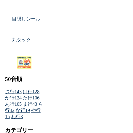
目隠しシール
丸タック
50音順
さ行
143
は行
128
か行
124
た行
106
あ行
105
ま行
43
ら
行
32
な行
19
や行
15
わ行
3
カテゴリー