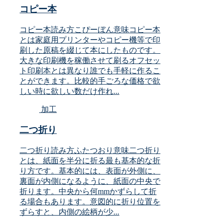
コピー本
コピー本読み方こぴーぼん意味コピー本
とは家庭用プリンターやコピー機等で印
刷した原稿を綴じて本にしたものです。
大きな印刷機を稼働させて刷るオフセッ
ト印刷本とは異なり誰でも手軽に作るこ
とができます。比較的手ごろな価格で欲
しい時に欲しい数だけ作れ...
加工
二つ折り
二つ折り読み方ふたつおり意味二つ折り
とは、紙面を半分に折る最も基本的な折
り方です。基本的には、表面が外側に、
裏面が内側になるように、紙面の中央で
折ります。中央から何mmかずらして折
る場合もあります。意図的に折り位置を
ずらすと、内側の絵柄が少...