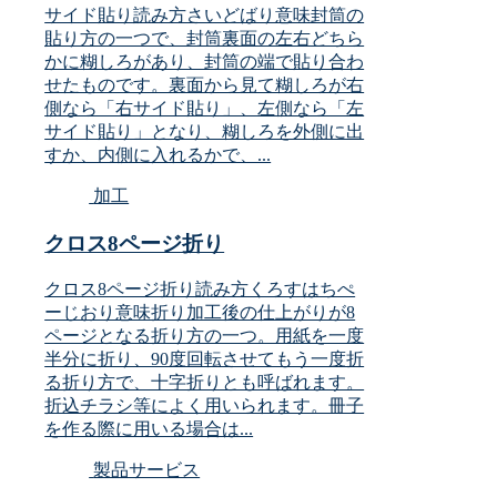
サイド貼り読み方さいどばり意味封筒の
貼り方の一つで、封筒裏面の左右どちら
かに糊しろがあり、封筒の端で貼り合わ
せたものです。裏面から見て糊しろが右
側なら「右サイド貼り」、左側なら「左
サイド貼り」となり、糊しろを外側に出
すか、内側に入れるかで、...
加工
クロス8ページ折り
クロス8ページ折り読み方くろすはちぺ
ーじおり意味折り加工後の仕上がりが8
ページとなる折り方の一つ。用紙を一度
半分に折り、90度回転させてもう一度折
る折り方で、十字折りとも呼ばれます。
折込チラシ等によく用いられます。冊子
を作る際に用いる場合は...
製品サービス