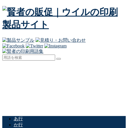
あ行
か行