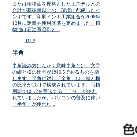
または植物油を原料としたエステルとの
合計が基準量以上の、環境に配慮したイ
ンキです。印刷インキ工業組合が2008年
12月に定義や使用基準を定めました。植
物油は石油系溶剤と...
DTP
半角
半角読み方はんかく意味半角とは、文字
の縦と横の比率が1対0.5であるものを指
します。半角に対し「全角」は、縦と横
の比率が1対1で構成されています。写植
用語では1/2を意味する「二分」が使わ
れていましたが、パソコンの普及に伴い
「半角」が使われ...