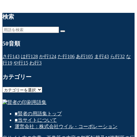
検索
50音順
さ行
143
は行
128
か行
124
た行
106
あ行
105
ま行
43
ら行
32
な
行
19
や行
15
わ行
3
カテゴリー
カ
テ
ゴ
リ
■賢者の用語集トップ
ー
■当サイトについて
運営会社：株式会社ウイル・コーポレーション