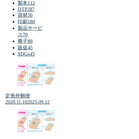
製本
112
DTP
287
資材
56
印刷
180
製品サービ
ス
70
冊子
88
販促
45
SDGs
45
定形外郵便
2020.11.10
2025.09.12