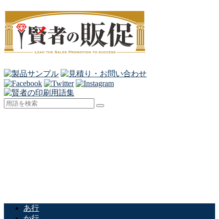
あ行
か行