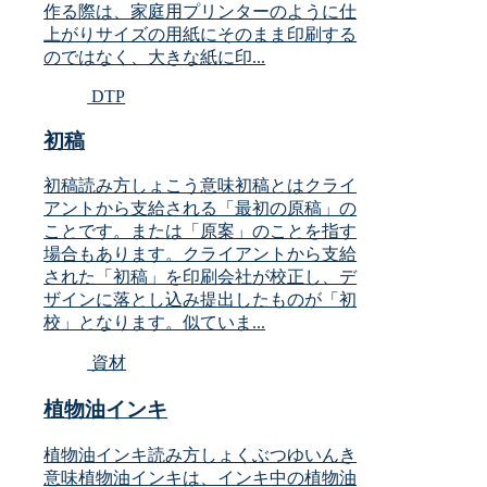
作る際は、家庭用プリンターのように仕
上がりサイズの用紙にそのまま印刷する
のではなく、大きな紙に印...
DTP
初稿
初稿読み方しょこう意味初稿とはクライ
アントから支給される「最初の原稿」の
ことです。または「原案」のことを指す
場合もあります。クライアントから支給
された「初稿」を印刷会社が校正し、デ
ザインに落とし込み提出したものが「初
校」となります。似ていま...
資材
植物油インキ
植物油インキ読み方しょくぶつゆいんき
意味植物油インキは、インキ中の植物油