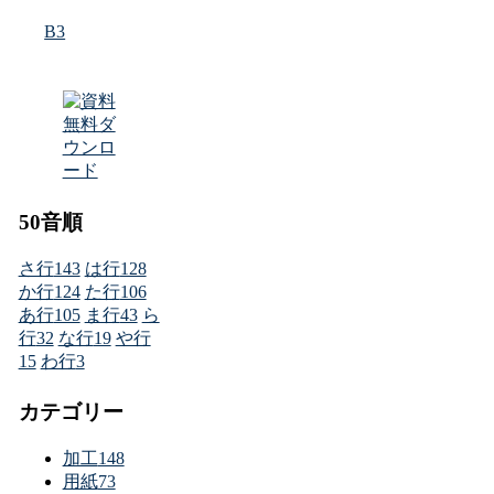
B3
50音順
さ行
143
は行
128
か行
124
た行
106
あ行
105
ま行
43
ら
行
32
な行
19
や行
15
わ行
3
カテゴリー
加工
148
用紙
73