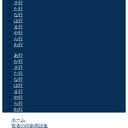
さ行
た行
な行
は行
ま行
や行
ら行
わ行
あ行
か行
さ行
た行
な行
は行
ま行
や行
ら行
わ行
ホーム
賢者の印刷用語集