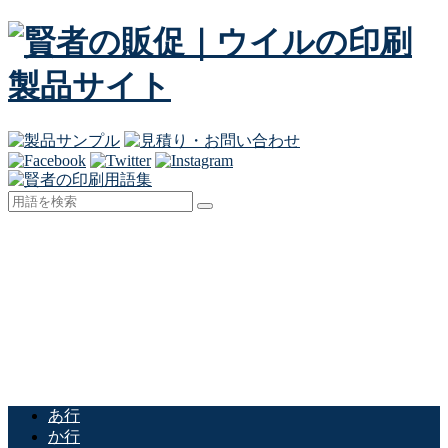
あ行
か行