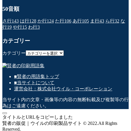
50音順
さ行
143
は行
128
か行
124
た行
106
あ行
105
ま行
43
ら行
32
な
行
19
や行
15
わ行
3
カテゴリー
カテゴリー
■賢者の用語集トップ
■当サイトについて
運営会社：株式会社ウイル・コーポレーション
当サイト内の文章・画像等の内容の無断転載及び複製等の行
為はご遠慮ください。
タイトルとURLをコピーしました
賢者の販促｜ウイルの印刷製品サイト © 2022.All Rights
Reserved.