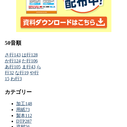
50音順
さ行
143
は行
128
か行
124
た行
106
あ行
105
ま行
43
ら
行
32
な行
19
や行
15
わ行
3
カテゴリー
加工
148
用紙
73
製本
112
DTP
287
資材
56