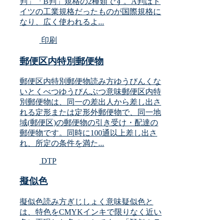
判」「B判」規格の2種類です。A判はド
イツの工業規格だったものが国際規格に
なり、広く使われるよ...
印刷
郵便区内特別郵便物
郵便区内特別郵便物読み方ゆうびんくな
いとくべつゆうびんぶつ意味郵便区内特
別郵便物は、同一の差出人から差し出さ
れる定形または定形外郵便物で、同一地
域(郵便区)の郵便物の引き受け・配達の
郵便物です。同時に100通以上差し出さ
れ、所定の条件を満た...
DTP
擬似色
擬似色読み方ぎじしょく意味疑似色と
は、特色をCMYKインキで限りなく近い