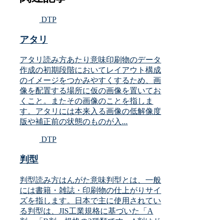
DTP
アタリ
アタリ読み方あたり意味印刷物のデータ
作成の初期段階においてレイアウト構成
のイメージをつかみやすくするため、画
像を配置する場所に仮の画像を置いてお
くこと。またその画像のことを指しま
す。アタリには本来入る画像の低解像度
版や補正前の状態のものが入...
DTP
判型
判型読み方はんがた意味判型とは、一般
には書籍・雑誌・印刷物の仕上がりサイ
ズを指します。日本で主に使用されてい
る判型は、JIS工業規格に基づいた「A