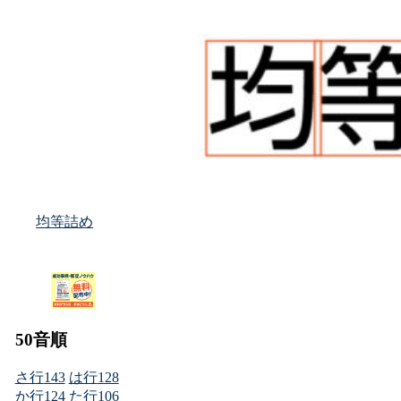
均等詰め
50音順
さ行
143
は行
128
か行
124
た行
106