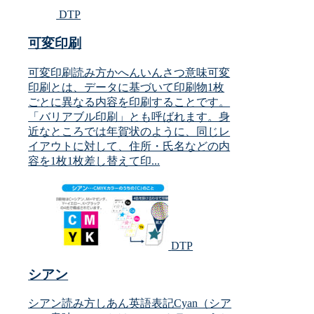
DTP
可変印刷
可変印刷読み方かへんいんさつ意味可変
印刷とは、データに基づいて印刷物1枚
ごとに異なる内容を印刷することです。
「バリアブル印刷」とも呼ばれます。身
近なところでは年賀状のように、同じレ
イアウトに対して、住所・氏名などの内
容を1枚1枚差し替えて印...
DTP
シアン
シアン読み方しあん英語表記Cyan（シア