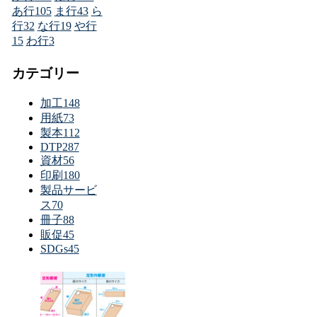
あ行
105
ま行
43
ら
行
32
な行
19
や行
15
わ行
3
カテゴリー
加工
148
用紙
73
製本
112
DTP
287
資材
56
印刷
180
製品サービ
ス
70
冊子
88
販促
45
SDGs
45