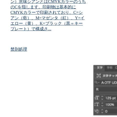
ン）意味シアンとはCMYKカラーのうち
のCを指します。印刷物は基本的に
CMYKカラーで印刷されており、C=シ
アン（藍）、M=マゼンタ（紅）、Y=イ
エロー（黄）、K=ブラック（黒＝キー
プレート）で構成さ...
禁則処理