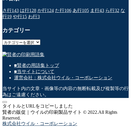
さ行
143
は行
128
か行
124
た行
106
あ行
105
ま行
43
ら行
32
な
行
19
や行
15
わ行
3
カテゴリー
カ
テ
ゴ
リ
■賢者の用語集トップ
ー
■当サイトについて
運営会社：株式会社ウイル・コーポレーション
当サイト内の文章・画像等の内容の無断転載及び複製等の行
為はご遠慮ください。
タイトルとURLをコピーしました
賢者の販促｜ウイルの印刷製品サイト © 2022.All Rights
Reserved.
株式会社ウイル・コーポレーション