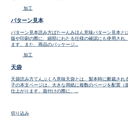
加工
パターン見本
パターン見本読み方ぱたーんみほん意味パターン見本と
版や印刷の際に、細部にわたる仕様の確認にも使用され
ます。また、商品のパッケージ...
加工
天袋
天袋読み方てんぶくろ意味天袋とは、製本時に断裁され
子の本文ページは、大きな用紙に複数のページを配置（
仕上がります。面付けの際に、...
切り込み