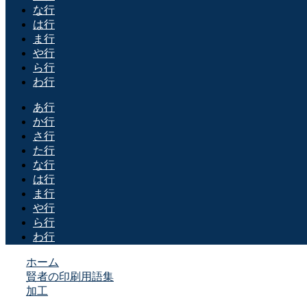
な行
は行
ま行
や行
ら行
わ行
あ行
か行
さ行
た行
な行
は行
ま行
や行
ら行
わ行
ホーム
賢者の印刷用語集
加工