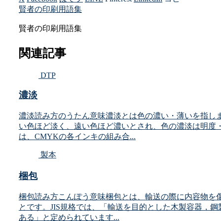
賢者の印刷用語集
賢者の印刷用語集
関連記事
DTP
濃淡
濃淡読み方のうたん意味濃淡とは色の濃い・薄いを指し
い色ほど淡く、遠い色ほど濃いとされ、色の濃淡は明度
は、CMYKの各インキの組み合...
製本
梱包
梱包読み方こんぽう意味梱包とは、輸送の際に内容物を
とです。JIS規格では、「輸送を目的とした木製容器，
ある」と定められています...