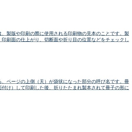
は、製版や印刷の際に使用される印刷物の見本のことです。製
、印刷面の仕上がり、切断面や折り目の位置などをチェックし
る、ページの上側（天）が袋状になった部分の呼び名です。冊
面付け）して印刷した後、折りたたまれ製本されて冊子の形に