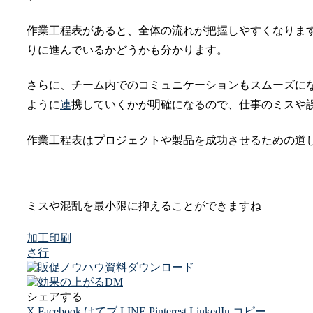
作業工程表があると、全体の流れが把握しやすくなりま
りに進んでいるかどうかも分かります。
さらに、チーム内でのコミュニケーションもスムーズに
ように
連
携していくかが明確になるので、仕事のミスや
作業工程表はプロジェクトや製品を成功させるための道
ミスや混乱を最小限に抑えることができますね
加工
印刷
さ行
シェアする
X
Facebook
はてブ
LINE
Pinterest
LinkedIn
コピー