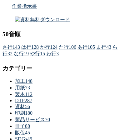
作業指示書
50音順
さ行
143
は行
128
か行
124
た行
106
あ行
105
ま行
43
ら
行
32
な行
19
や行
15
わ行
3
カテゴリー
加工
148
用紙
73
製本
112
DTP
287
資材
56
印刷
180
製品サービス
70
冊子
88
販促
45
SDGs
45