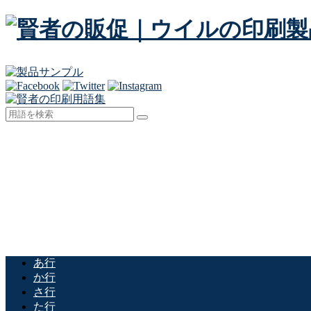
あ行
か行
さ行
た行