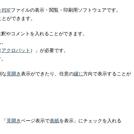
た
PDF
ファイルの表示・閲覧・印刷用ソフトウェアです。
ことができます。
注釈やコメントを入れることができます。
ん。
（
アクロバット
）」が必要です。
す。
利な
見開き
表示ができたり、任意の
綴じ
方向で表示することが
、「
見開き
ページ表示で
表紙
を表示」にチェックを入れる