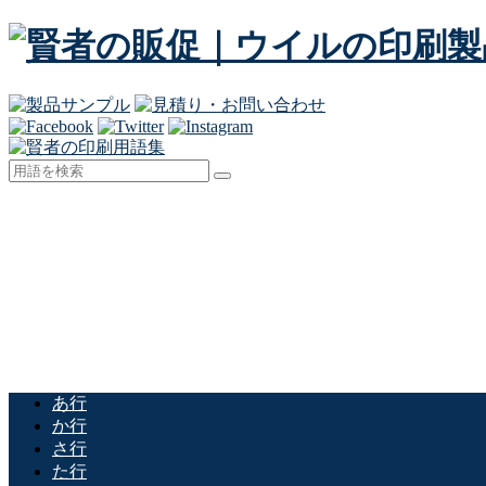
あ行
か行
さ行
た行