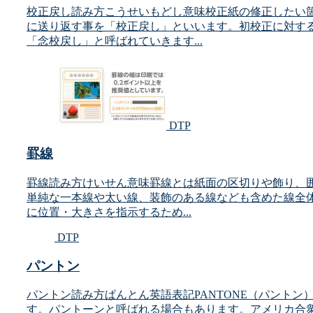
校正戻し読み方こうせいもどし意味校正紙の修正したい
に送り返す事を「校正戻し」といいます。初校正に対す
「念校戻し」と呼ばれていきます...
DTP
罫線
罫線読み方けいせん意味罫線とは紙面の区切りや飾り、
単純な一本線や太い線、装飾のある線なども含めた線全
に位置・大きさを指示するため...
DTP
パントン
パントン読み方ぱんとん英語表記PANTONE（パントン）
す。パントーンと呼ばれる場合もあります。アメリカ合衆国