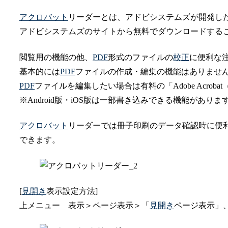
アクロバット
リーダーとは、アドビシステムズが開発し
アドビシステムズのサイトから無料でダウンロードする
閲覧用の機能の他、
PDF
形式のファイルの
校正
に便利な
基本的には
PDF
ファイルの作成・編集の機能はありませ
PDF
ファイルを編集したい場合は有料の「Adobe Acrobat
※Android版・iOS版は一部書き込みできる機能がありま
アクロバット
リーダーでは冊子印刷のデータ確認時に便
できます。
[
見開き
表示設定方法]
上メニュー 表示＞ページ表示＞「
見開き
ページ表示」