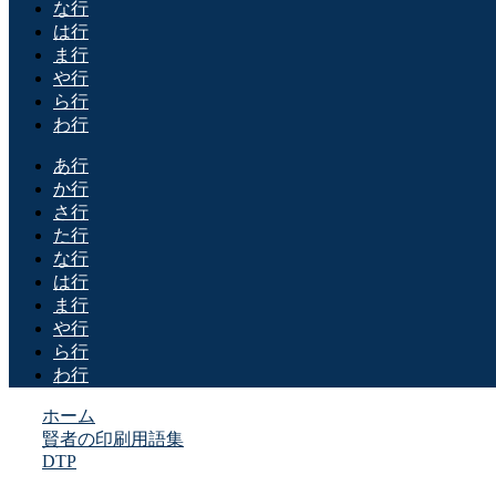
な行
は行
ま行
や行
ら行
わ行
あ行
か行
さ行
た行
な行
は行
ま行
や行
ら行
わ行
ホーム
賢者の印刷用語集
DTP