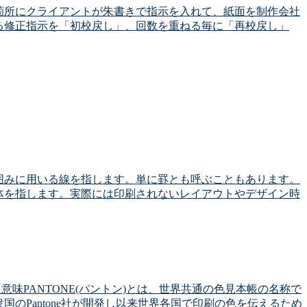
箇所にクライアントが朱書きで指示を入れて、紙面を制作会社
る修正指示を「初校戻し」、回数を重ねる毎に「再校戻し」
囲みに用いる線を指します。単に罫とも呼ぶこともあります。
体を指します。実際には印刷されないレイアウトやデザイン時
意味PANTONE(パントン)とは、世界共通の色見本帳の名称で
のPantone社が開発し以来世界各国で印刷の色を伝えるため