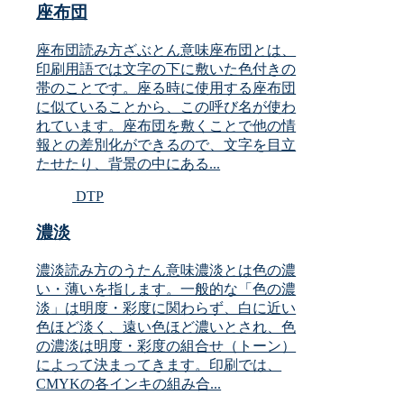
座布団
座布団読み方ざぶとん意味座布団とは、
印刷用語では文字の下に敷いた色付きの
帯のことです。座る時に使用する座布団
に似ていることから、この呼び名が使わ
れています。座布団を敷くことで他の情
報との差別化ができるので、文字を目立
たせたり、背景の中にある...
DTP
濃淡
濃淡読み方のうたん意味濃淡とは色の濃
い・薄いを指します。一般的な「色の濃
淡」は明度・彩度に関わらず、白に近い
色ほど淡く、遠い色ほど濃いとされ、色
の濃淡は明度・彩度の組合せ（トーン）
によって決まってきます。印刷では、
CMYKの各インキの組み合...