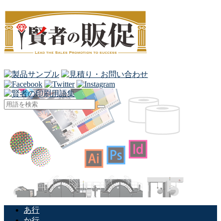
あ行
か行