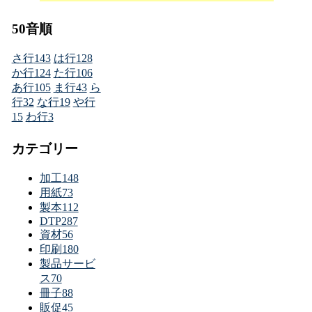
50音順
さ行
143
は行
128
か行
124
た行
106
あ行
105
ま行
43
ら
行
32
な行
19
や行
15
わ行
3
カテゴリー
加工
148
用紙
73
製本
112
DTP
287
資材
56
印刷
180
製品サービ
ス
70
冊子
88
販促
45