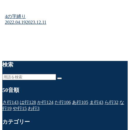
4の字縛り
2022.04.19
2023.12.11
検索
50音順
さ行
143
は行
128
か行
124
た行
106
あ行
105
ま行
43
ら行
32
な
行
19
や行
15
わ行
3
カテゴリー