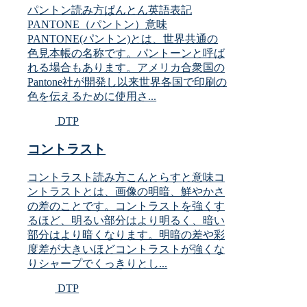
パントン読み方ぱんとん英語表記
PANTONE（パントン）意味
PANTONE(パントン)とは、世界共通の
色見本帳の名称です。パントーンと呼ば
れる場合もあります。アメリカ合衆国の
Pantone社が開発し以来世界各国で印刷の
色を伝えるために使用さ...
DTP
コントラスト
コントラスト読み方こんとらすと意味コ
ントラストとは、画像の明暗、鮮やかさ
の差のことです。コントラストを強くす
るほど、明るい部分はより明るく、暗い
部分はより暗くなります。明暗の差や彩
度差が大きいほどコントラストが強くな
りシャープでくっきりとし...
DTP