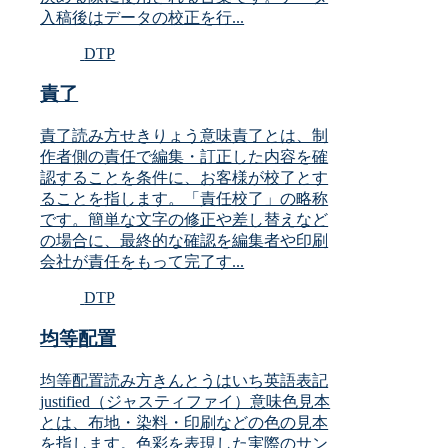
入稿後はデータの校正を行...
DTP
責了
責了読み方せきりょう意味責了とは、制
作者側の責任で編集・訂正した内容を確
認することを条件に、お客様が校了とす
ることを指します。「責任校了」の略称
です。簡単な文字の修正や差し替えなど
の場合に、最終的な確認を編集者や印刷
会社が責任をもって完了す...
DTP
均等配置
均等配置読み方きんとうはいち英語表記
justified（ジャスティファイ）意味色見本
とは、布地・染料・印刷などの色の見本
を指します。色彩を表現した実際のサン