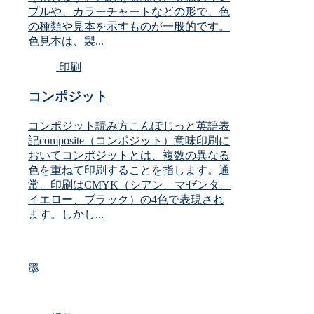
プルや、カラーチャートなどの形で、色
の種類や見本を示すものが一般的です。
色見本は、製...
印刷
コンポジット
コンポジット読み方こんぽじっと英語表
記composite（コンポジット）意味印刷に
おいてコンポジットとは、複数の異なる
色を重ねて印刷することを指します。通
常、印刷はCMYK（シアン、マゼンタ、
イエロー、ブラック）の4色で表現され
ます。しかし...
墨