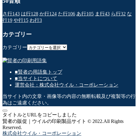
50音順
さ行
143
は行
128
か行
124
た行
106
あ行
105
ま行
43
ら行
32
な
行
19
や行
15
わ行
3
カテゴリー
カテゴリー
■賢者の用語集トップ
■当サイトについて
運営会社：株式会社ウイル・コーポレーション
当サイト内の文章・画像等の内容の無断転載及び複製等の行
為はご遠慮ください。
タイトルとURLをコピーしました
賢者の販促｜ウイルの印刷製品サイト © 2022.All Rights
Reserved.
株式会社ウイル・コーポレーション