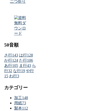
二つ折り
50音順
さ行
143
は行
128
か行
124
た行
106
あ行
105
ま行
43
ら
行
32
な行
19
や行
15
わ行
3
カテゴリー
加工
148
用紙
73
製本
112