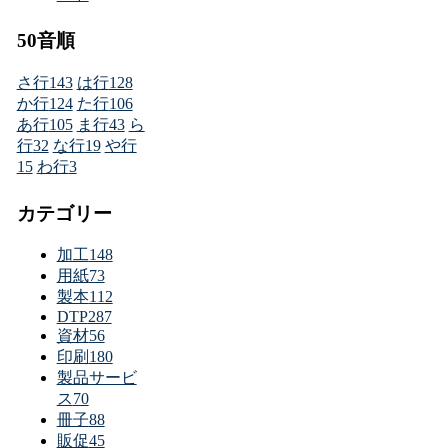
50音順
さ行
143
は行
128
か行
124
た行
106
あ行
105
ま行
43
ら
行
32
な行
19
や行
15
わ行
3
カテゴリー
加工
148
用紙
73
製本
112
DTP
287
資材
56
印刷
180
製品サービ
ス
70
冊子
88
販促
45