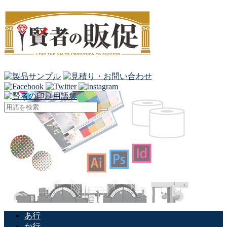
あ行
か行