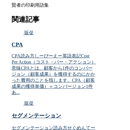
賢者の印刷用語集
関連記事
販促
CPA
CPA読み方しーぴーえー英語表記Cost
Per Action（コスト・パー・アクション）
意味CPAとは、顧客から1件のコンバー
ジョン（顧客成果）を獲得するのにかか
った費用のことを指します。CPA（顧客
成果の獲得単価）＝コンバージョン1件
あ...
販促
セグメンテーション
セグメンテーション読み方せぐめんてー