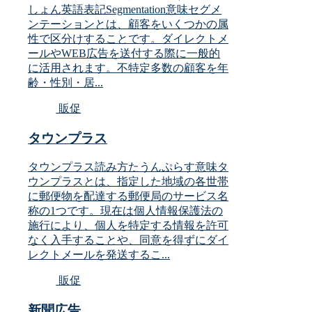
しょん英語表記Segmentation意味セグメ
ンテーションとは、顧客をいくつかの属
性で区分けすることです。ダイレクトメ
ールやWEB広告を送付する際に一般的
に活用されます。不特定多数の顧客を年
齢・性別・居...
販促
タウンプラス
タウンプラス読み方たうんぷらす意味タ
ウンプラスとは、指定した地域の各世帯
に郵便物を配達する郵便局のサービス名
称の1つです。現在は個人情報保護法の
施行により、個人を特定する情報を許可
なく入手することや、同意を得ずにダイ
レクトメールを発送するこ...
販促
新聞広告