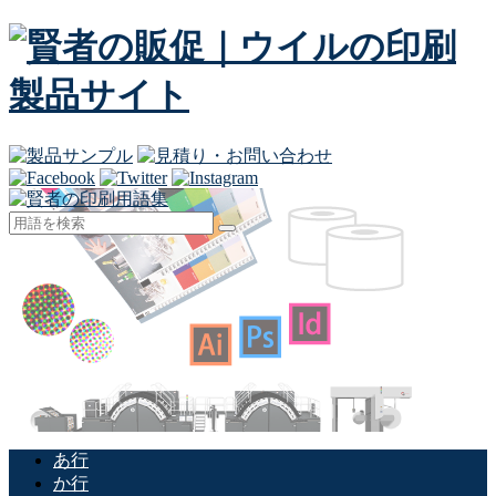
あ行
か行