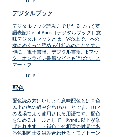
DTP
デジタルブック
デジタルブック読み方でじたるぶっく英
語表記Digital Book（デジタルブック）意
味デジタルブックとは、Web上で、本の
様にめくって読める仕組みのことです。
他に、電子書籍、デジタル書籍、Eブッ
ク、オンライン書籍などとも呼ばれ、ス
マートフ...
DTP
配色
配色読み方はいしょく意味配色とは２色
以上の色の組み合わせのことです。DTP
の現場でよく使用される用語です。配色
を決めるルールとして一般的に以下が挙
げられます。・補色：色相環の対局にあ
る色相同士を組み合わせる・モノトーン