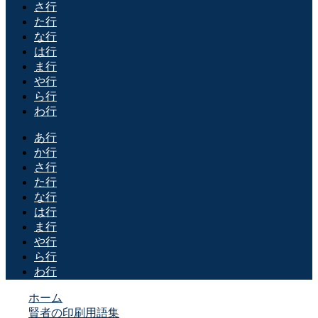
さ行
た行
な行
は行
ま行
や行
ら行
わ行
あ行
か行
さ行
た行
な行
は行
ま行
や行
ら行
わ行
ホーム
賢者の印刷用語集