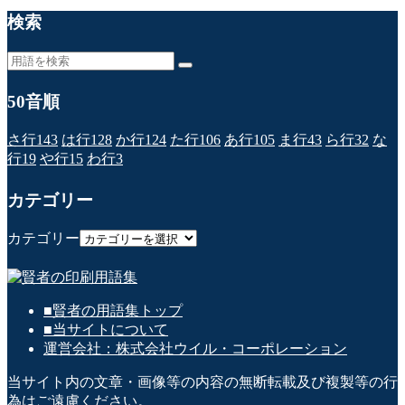
検索
50音順
さ行
143
は行
128
か行
124
た行
106
あ行
105
ま行
43
ら行
32
な
行
19
や行
15
わ行
3
カテゴリー
カテゴリー
■賢者の用語集トップ
■当サイトについて
運営会社：株式会社ウイル・コーポレーション
当サイト内の文章・画像等の内容の無断転載及び複製等の行
為はご遠慮ください。