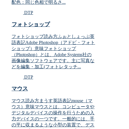
配色：同じ色相で明るさ...
DTP
フォトショップ
フォトショップ読み方ふぉとしょっぷ英
語表記Adobe Photoshop（アドビ・フォト
ショップ）意味フォトショップ
（Photoshop）とは、Adobe Systems社の
画像編集ソフトウェアです。主に写真な
どを編集・加工(フォトレタッチ...
DTP
マウス
マウス読み方まうす英語表記mouse（マ
ウス）意味マウスとは、コンピュータや
デジタルデバイスの操作を行うための入
力デバイスの一つです。一般的には、手
の平に収まるような小型の装置で、デス