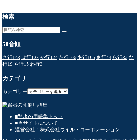
検索
50音順
さ行
143
は行
128
か行
124
た行
106
あ行
105
ま行
43
ら行
32
な
行
19
や行
15
わ行
3
カテゴリー
カテゴリー
■賢者の用語集トップ
■当サイトについて
運営会社：株式会社ウイル・コーポレーション