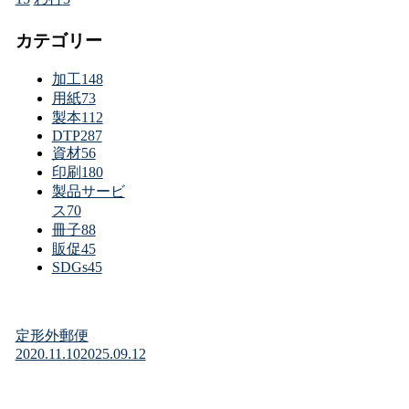
カテゴリー
加工
148
用紙
73
製本
112
DTP
287
資材
56
印刷
180
製品サービ
ス
70
冊子
88
販促
45
SDGs
45
定形外郵便
2020.11.10
2025.09.12