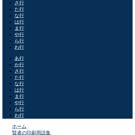
さ行
た行
な行
は行
ま行
や行
ら行
わ行
あ行
か行
さ行
た行
な行
は行
ま行
や行
ら行
わ行
ホーム
賢者の印刷用語集