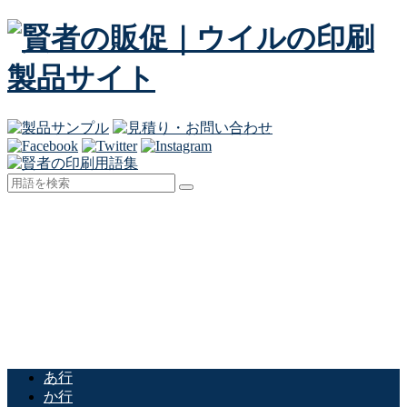
あ行
か行