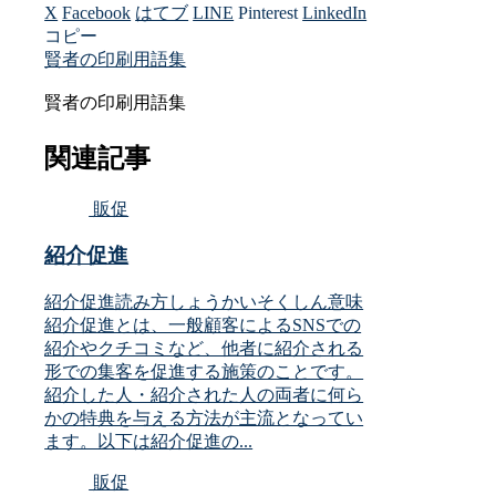
X
Facebook
はてブ
LINE
Pinterest
LinkedIn
コピー
賢者の印刷用語集
賢者の印刷用語集
関連記事
販促
紹介促進
紹介促進読み方しょうかいそくしん意味
紹介促進とは、一般顧客によるSNSでの
紹介やクチコミなど、他者に紹介される
形での集客を促進する施策のことです。
紹介した人・紹介された人の両者に何ら
かの特典を与える方法が主流となってい
ます。以下は紹介促進の...
販促