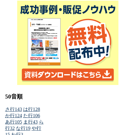
50音順
さ行
143
は行
128
か行
124
た行
106
あ行
105
ま行
43
ら
行
32
な行
19
や行
15
わ行
3