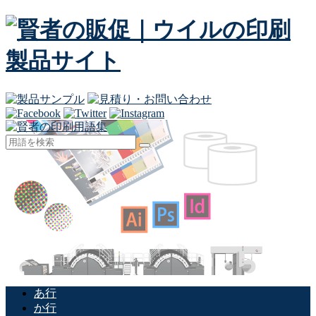
あ行
か行