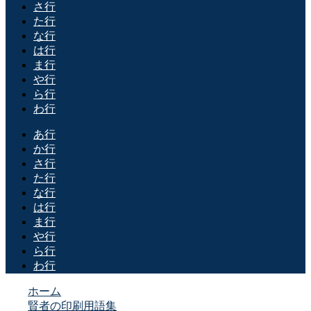
さ行
た行
な行
は行
ま行
や行
ら行
わ行
あ行
か行
さ行
た行
な行
は行
ま行
や行
ら行
わ行
ホーム
賢者の印刷用語集