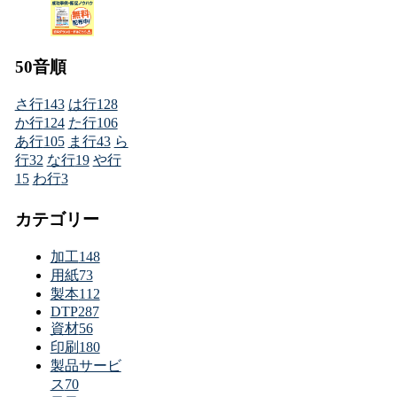
50音順
さ行
143
は行
128
か行
124
た行
106
あ行
105
ま行
43
ら
行
32
な行
19
や行
15
わ行
3
カテゴリー
加工
148
用紙
73
製本
112
DTP
287
資材
56
印刷
180
製品サービ
ス
70