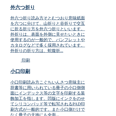
外六つ折り
外六つ折り読み方そとむつおり意味紙面
を六つに分けて、山折りと谷折りで交互
に折る折り方を外六つ折りといいます。
外折りは、表面を外側に見せたいときに
使用するのが一般的で、パンフレットや
カタログなどで多く採用されています。
外折りの折り方は、蛇腹折...
印刷
小口印刷
小口印刷読み方こぐちいんさつ意味主に
辞書等に用いられている冊子の小口側側
面にインデックス等の文字を印刷する装
飾加工を指します。凹版にインクをのせ
てシリコンパッド等で転写されるPAD印
刷方式が一般的です。また小口側だけで
なく冊子の天地にも全面...