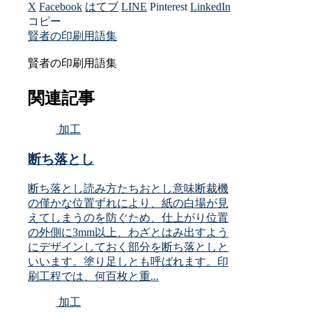
X
Facebook
はてブ
LINE
Pinterest
LinkedIn
コピー
賢者の印刷用語集
賢者の印刷用語集
関連記事
加工
断ち落とし
断ち落とし読み方たちおとし意味断裁機
の僅かな位置ずれにより、紙の白場が見
えてしまうのを防ぐため、仕上がり位置
の外側に3mm以上、わざとはみ出すよう
にデザインしておく部分を断ち落としと
いいます。塗り足しとも呼ばれます。印
刷工程では、何百枚と重...
加工