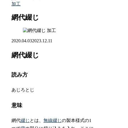
加工
網代綴じ
加工
2020.04.03
2023.12.11
網代綴じ
読み方
あじろとじ
意味
網代
綴じ
とは、
無線綴じ
の製本様式の1