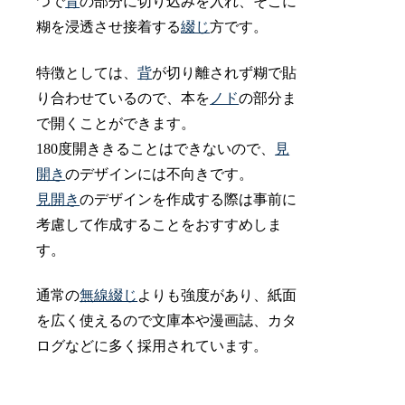
つで
背
の部分に切り込みを入れ、そこに
糊を浸透させ接着する
綴じ
方です。
特徴としては、
背
が切り離されず糊で貼
り合わせているので、本を
ノド
の部分ま
で開くことができます。
180度開ききることはできないので、
見
開き
のデザインには不向きです。
見開き
のデザインを作成する際は事前に
考慮して作成することをおすすめしま
す。
通常の
無線綴じ
よりも強度があり、紙面
を広く使えるので文庫本や漫画誌、カタ
ログなどに多く採用されています。