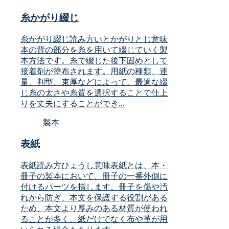
糸かがり綴じ
糸かがり綴じ読み方いとかがりとじ意味
本の背の部分を糸を用いて綴じていく製
本方法です。糸で綴じた後下固めとして
接着剤が塗布されます。用紙の種類、連
量、判型、束厚などによって、最適な綴
じ糸の太さや糸質を選択することで仕上
りを丈夫にすることができ...
製本
表紙
表紙読み方ひょうし意味表紙とは、本・
冊子の製本において、冊子の一番外側に
付けるパーツを指します。冊子を傷や汚
れから防ぎ、本文を保護する役割がある
ため、本文より厚みのある材質が使われ
ることが多く、紙だけでなく布や革が用