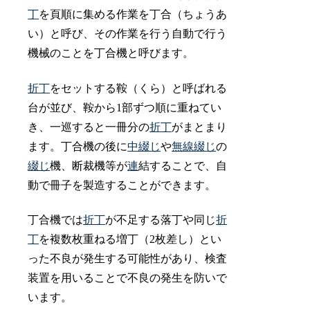
丁
を頁順に集める作業を丁合（ちょうあ
い）と呼び、その作業を行う自動で行う
機械のことを丁合機と呼びます。
折丁
をセットする鞍（くら）と呼ばれる
台が並び、鞍から1部ずつ順に重ねてい
き、一巡すると一冊分の
折丁
がまとまり
ます。丁合機の後に
中綴じ
や
無線綴じ
の
綴じ
機、断裁機等が
連
結することで、自
動で冊子を製造することができます。
丁合機では
折丁
が不足する落丁や同じ
折
丁
を複数枚重ねる増丁（2枚差し）とい
った不良が発生する可能性があり、検査
装置を用いることで不良の発生を防いで
います。