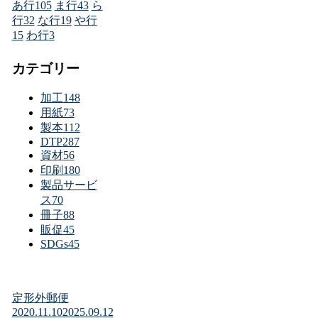
あ行
105
ま行
43
ら
行
32
な行
19
や行
15
わ行
3
カテゴリー
加工
148
用紙
73
製本
112
DTP
287
資材
56
印刷
180
製品サービ
ス
70
冊子
88
販促
45
SDGs
45
定形外郵便
2020.11.10
2025.09.12