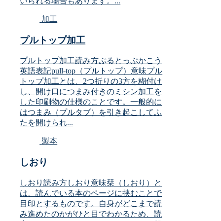
いられる場合もあります。...
加工
プルトップ加工
プルトップ加工読み方ぷるとっぷかこう
英語表記pull-top（プルトップ）意味プル
トップ加工とは、2つ折りの3方を糊付け
し、開け口につまみ付きのミシン加工を
した印刷物の仕様のことです。一般的に
はつまみ（プルタブ）を引き起こしてふ
たを開けられ...
製本
しおり
しおり読み方しおり意味栞（しおり）と
は、読んでいる本のページに挟むことで
目印とするものです。自身がどこまで読
み進めたのかがひと目でわかるため、読