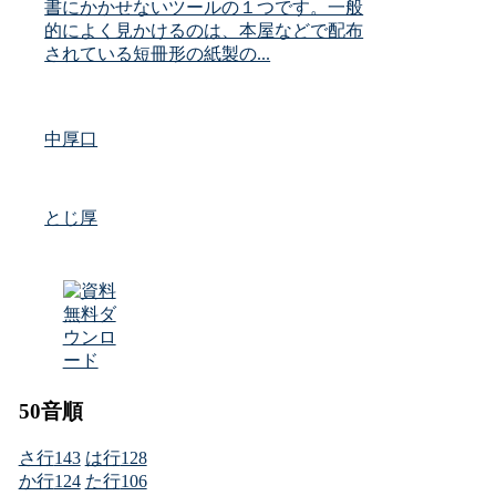
書にかかせないツールの１つです。一般
的によく見かけるのは、本屋などで配布
されている短冊形の紙製の...
中厚口
とじ厚
50音順
さ行
143
は行
128
か行
124
た行
106