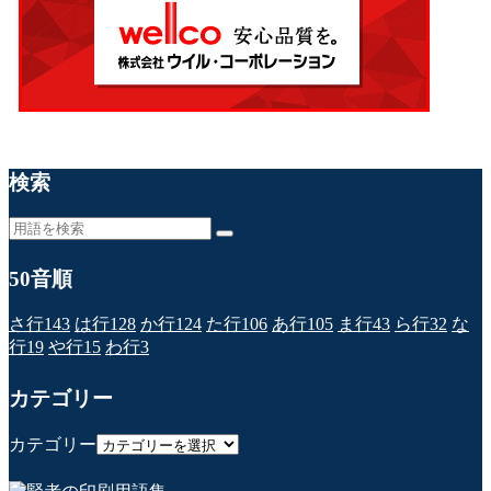
検索
50音順
さ行
143
は行
128
か行
124
た行
106
あ行
105
ま行
43
ら行
32
な
行
19
や行
15
わ行
3
カテゴリー
カテゴリー