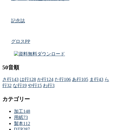
記念誌
グロスPP
50音順
さ行
143
は行
128
か行
124
た行
106
あ行
105
ま行
43
ら
行
32
な行
19
や行
15
わ行
3
カテゴリー
加工
148
用紙
73
製本
112
DTP
287