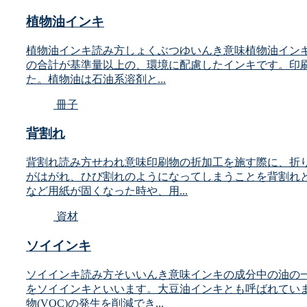
植物油インキ
植物油インキ読み方しょくぶつゆいんき意味植物油イン
の合計が基準量以上の、環境に配慮したインキです。印刷イ
た。植物油は石油系溶剤と...
冊子
背割れ
背割れ読み方せわれ意味印刷物の折加工を施す際に、折
がはがれ、ひび割れのようになってしまうことを背割れ
など用紙が固くなった時や、用...
資材
ソイインキ
ソイインキ読み方そいいんき意味インキの成分中の油の
をソイインキといいます。大豆油インキとも呼ばれてい
物(VOC)の発生を削減でき...