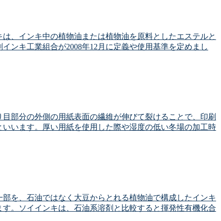
キは、インキ中の植物油または植物油を原料としたエステルと
ンキ工業組合が2008年12月に定義や使用基準を定めまし
り目部分の外側の用紙表面の繊維が伸びて裂けることで、印刷
といいます。厚い用紙を使用した際や湿度の低い冬場の加工時
一部を、石油ではなく大豆からとれる植物油で構成したインキ
ます。ソイインキは、石油系溶剤と比較すると揮発性有機化合