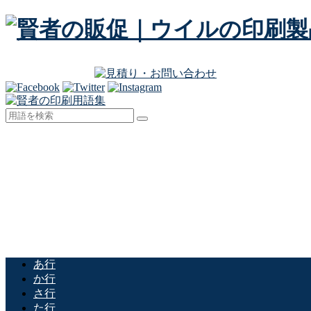
あ行
か行
さ行
た行