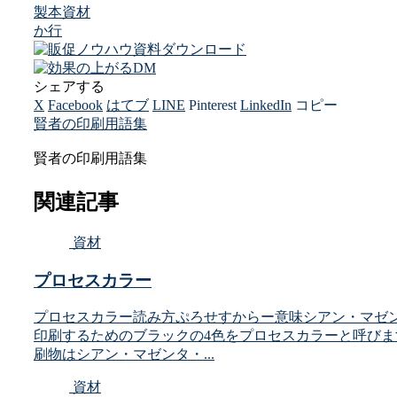
製本
資材
か行
シェアする
X
Facebook
はてブ
LINE
Pinterest
LinkedIn
コピー
賢者の印刷用語集
賢者の印刷用語集
関連記事
資材
プロセスカラー
プロセスカラー読み方ぷろせすからー意味シアン・マゼン
印刷するためのブラックの4色をプロセスカラーと呼び
刷物はシアン・マゼンタ・...
資材