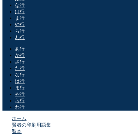
な行
は行
ま行
や行
ら行
わ行
あ行
か行
さ行
た行
な行
は行
ま行
や行
ら行
わ行
ホーム
賢者の印刷用語集
製本