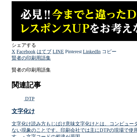
シェアする
X
Facebook
はてブ
LINE
Pinterest
LinkedIn
コピー
賢者の印刷用語集
賢者の印刷用語集
関連記事
DTP
文字化け
文字化け読み方もじばけ意味文字化けとは、コンピュー
ない現象のことです。印刷会社では主にDTPの現場で使
す。・文字コードの相違が原因...