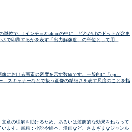
)とは解像度の単位で、1インチ＝25.4mmの中に、どれだけのドットが含ま
さで印刷するかを表す「出力解像度」の単位として用...
像における画素の密度を示す数値です。一般的に「ppi」
ター、スキャナーなどで扱う画像の精細さを表す尺度のことを指
、文章の理解を助けるため、あるいは装飾的な効果をねらって
ています。書籍：小説や絵本、漫画など、さまざまなジャンル