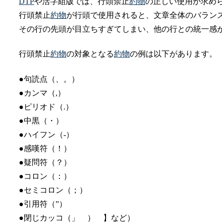
DTP
や活字組版では、行頭禁止
約物
の正しい使用が求め
行頭禁止
約物
が行頭で使用されると、文章全体のバラン
その行の先頭が目立ちすぎてしまい、他の行との統一感
行頭禁止
約物
の対象となる
約物
の例は以下があります。
●句読点（、。）
●カンマ（,）
●ピリオド（.）
●中黒（・）
●ハイフン（-）
●感嘆符（！）
●疑問符（？）
●コロン（：）
●セミコロン（；）
●引用符（”）
●閉じカッコ（」 ） 】など）