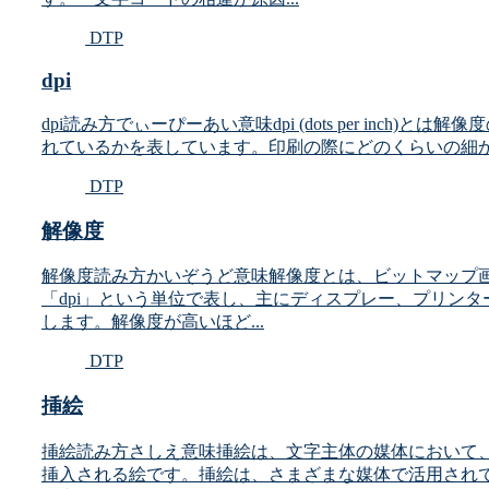
DTP
dpi
dpi読み方でぃーぴーあい意味dpi (dots per inch
れているかを表しています。印刷の際にどのくらいの細か
DTP
解像度
解像度読み方かいぞうど意味解像度とは、ビットマップ画
「dpi」という単位で表し、主にディスプレー、プリン
します。解像度が高いほど...
DTP
挿絵
挿絵読み方さしえ意味挿絵は、文字主体の媒体において
挿入される絵です。挿絵は、さまざまな媒体で活用され