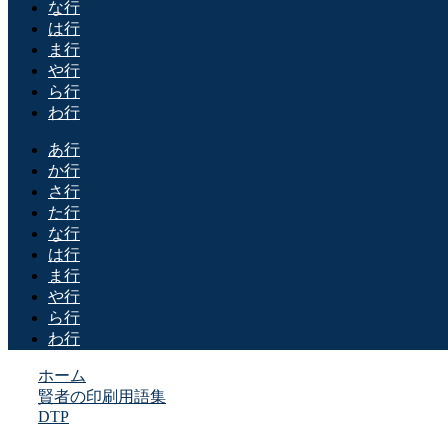
な行
は行
ま行
や行
ら行
わ行
あ行
か行
さ行
た行
な行
は行
ま行
や行
ら行
わ行
ホーム
賢者の印刷用語集
DTP