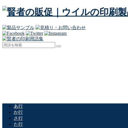
あ行
か行
さ行
た行