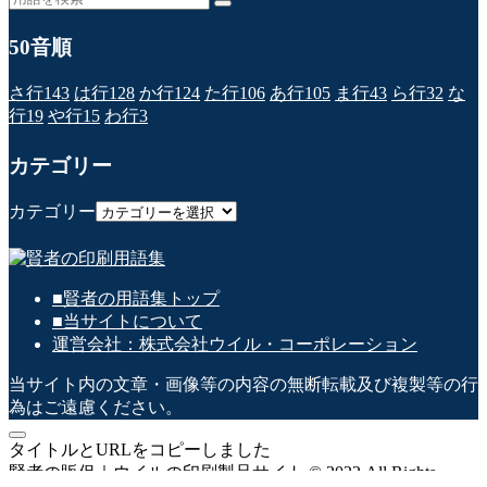
50音順
さ行
143
は行
128
か行
124
た行
106
あ行
105
ま行
43
ら行
32
な
行
19
や行
15
わ行
3
カテゴリー
カテゴリー
■賢者の用語集トップ
■当サイトについて
運営会社：株式会社ウイル・コーポレーション
当サイト内の文章・画像等の内容の無断転載及び複製等の行
為はご遠慮ください。
タイトルとURLをコピーしました
賢者の販促｜ウイルの印刷製品サイト © 2022.All Rights