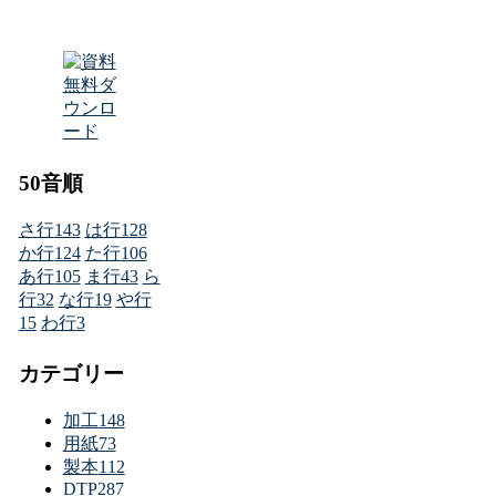
50音順
さ行
143
は行
128
か行
124
た行
106
あ行
105
ま行
43
ら
行
32
な行
19
や行
15
わ行
3
カテゴリー
加工
148
用紙
73
製本
112
DTP
287