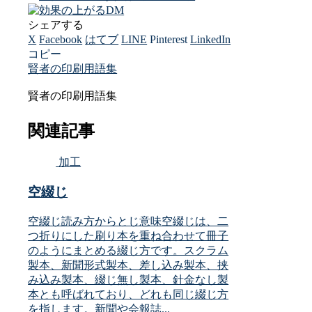
シェアする
X
Facebook
はてブ
LINE
Pinterest
LinkedIn
コピー
賢者の印刷用語集
賢者の印刷用語集
関連記事
加工
空綴じ
空綴じ読み方からとじ意味空綴じは、二
つ折りにした刷り本を重ね合わせて冊子
のようにまとめる綴じ方です。スクラム
製本、新聞形式製本、差し込み製本、挟
み込み製本、綴じ無し製本、針金なし製
本とも呼ばれており、どれも同じ綴じ方
を指します。新聞や会報誌...