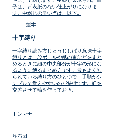
キス）で綴じます。中綴じ製本された冊
子は、背表紙のない仕上がりになりま
す。中綴じの良い点は、以下...
製本
十字縛り
十字縛り読み方じゅうじしばり意味十字
縛りとは、段ボールや紙の束などをまと
めるときに紐の中央部分が十字の形にな
るように縛るまとめ方です。最もよく知
られている縛り方のひとつで、手順がシ
ンプルで覚えやすいのが特徴です。紐を
交差させて輪を作っておき...
トンマナ
座布団