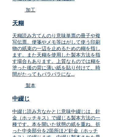
加工
天糊
天糊読み方てんのり意味単票の冊子や複
写伝票、便箋やメモ等はがして使う印刷
物の紙束の一辺を止めるための糊を指し
ます。また天糊を使用した製本方法を指
す場合もあります。上質なものでは糊を
塗った後の背に薄い紙を貼り付けて、時
間がたってもバラバラにな...
製本
中綴じ
中綴じ読み方なかとじ意味中綴じは、針
金（ホッチキス）で綴じる製本方法の一
種です。本を開いた状態の紙を重ね、折
った中央部分を2箇所ほど針金（ホッチ