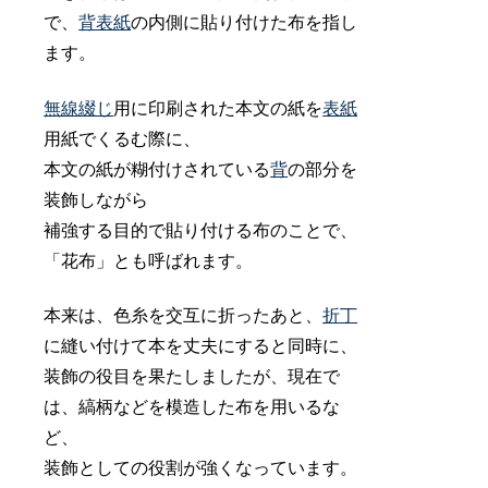
で、
背表紙
の内側に貼り付けた布を指し
ます。
無線綴じ
用に印刷された本文の紙を
表紙
用紙でくるむ際に、
本文の紙が糊付けされている
背
の部分を
装飾しながら
補強する目的で貼り付ける布のことで、
「花布」とも呼ばれます。
本来は、色糸を交互に折ったあと、
折丁
に縫い付けて本を丈夫にすると同時に、
装飾の役目を果たしましたが、現在で
は、縞柄などを模造した布を用いるな
ど、
装飾としての役割が強くなっています。