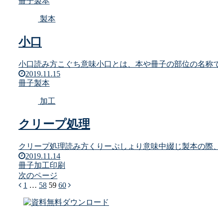
冊子
製本
製本
小口
小口読み方こぐち意味小口とは、本や冊子の部位の名称で
2019.11.15
冊子
製本
加工
クリープ処理
クリープ処理読み方くりーぷしょり意味中綴じ製本の際、
2019.11.14
冊子
加工
印刷
次のページ
前
1
…
58
59
60
次
へ
へ