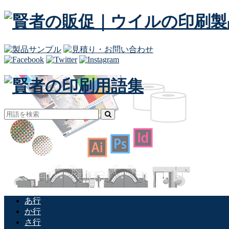
あ行
か行
さ行