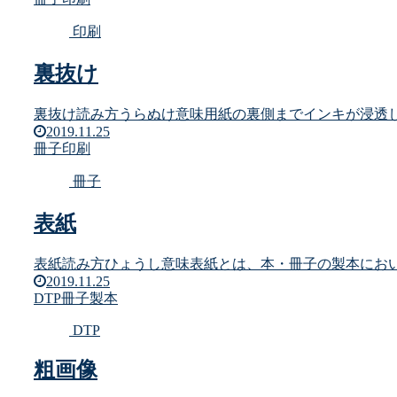
印刷
裏抜け
裏抜け読み方うらぬけ意味用紙の裏側までインキが浸透し
2019.11.25
冊子
印刷
冊子
表紙
表紙読み方ひょうし意味表紙とは、本・冊子の製本におい
2019.11.25
DTP
冊子
製本
DTP
粗画像