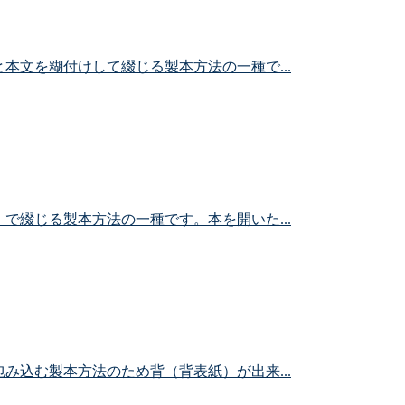
本文を糊付けして綴じる製本方法の一種で...
で綴じる製本方法の一種です。本を開いた...
み込む製本方法のため背（背表紙）が出来...