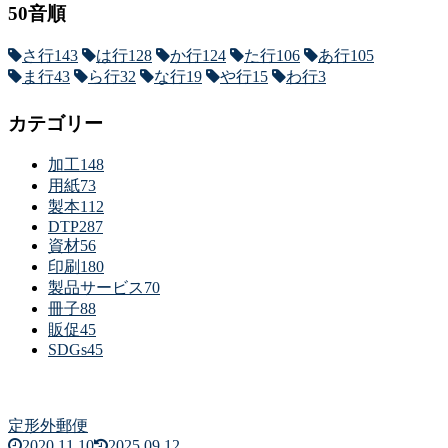
50音順
さ行
143
は行
128
か行
124
た行
106
あ行
105
ま行
43
ら行
32
な行
19
や行
15
わ行
3
カテゴリー
加工
148
用紙
73
製本
112
DTP
287
資材
56
印刷
180
製品サービス
70
冊子
88
販促
45
SDGs
45
定形外郵便
2020.11.10
2025.09.12