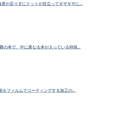
度が足りずにドットが目立ってギザギザに...
の本で、中に異なる本が入っている特殊...
面をフィルムでコーティングする加工の...