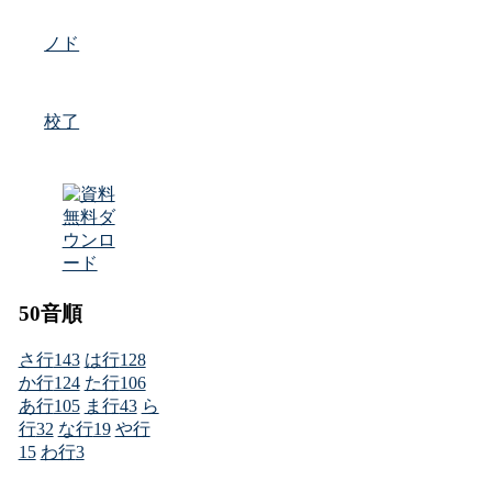
ノド
校了
50音順
さ行
143
は行
128
か行
124
た行
106
あ行
105
ま行
43
ら
行
32
な行
19
や行
15
わ行
3