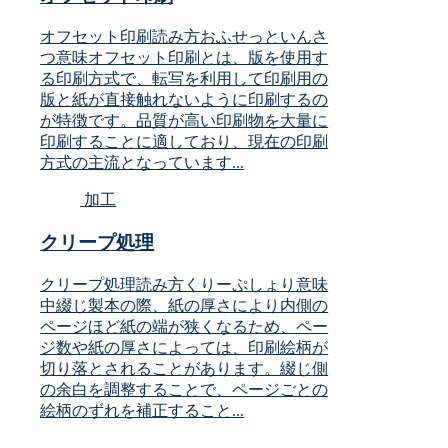
オフセット印刷読み方おふせっといんさ
つ意味オフセット印刷とは、版を使用す
る印刷方式で、転写を利用して印刷用の
版と紙が直接触れないように印刷するの
が特徴です。品質が高い印刷物を大量に
印刷することに適しており、現在の印刷
方式の主流となっています...
加工
クリープ処理
クリープ処理読み方くりーぷしょり意味
中綴じ製本の際、紙の厚さにより内側の
ページほど紙の端が狭くなるため、ペー
ジ数や紙の厚さによっては、印刷絵柄が
切り落とされることがあります。綴じ側
の余白を調整することで、ページごとの
絵柄のずれを補正すること...