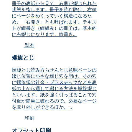
冊子の表紙から見て、右側が綴じられた
状態を指します。冊子を読む際は、右側
にページをめくっていく構造になるた
め、「右開き」とも呼ばれます。テキス
トが縦書き（縦組み）の冊子は、基本的
に右綴じになります。縦書き...
製本
螺旋とじ
螺旋とじ読み方らせんとじ意味ページの
綴じ位置に小さな綴じ穴を開け、その穴
に螺旋状の針金・プラスチックなどを表
紙の上から通して綴じる方法を螺旋綴じ
といいます。紙を強く引っぱることで穴
付近が簡単に破れるので、必要なページ
を取り外しができるほか、...
印刷
オフセット印刷