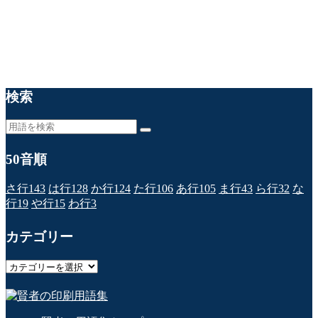
検索
50音順
さ行
143
は行
128
か行
124
た行
106
あ行
105
ま行
43
ら行
32
な
行
19
や行
15
わ行
3
カテゴリー
カ
テ
ゴ
リ