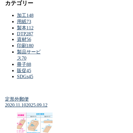
カテゴリー
加工
148
用紙
73
製本
112
DTP
287
資材
56
印刷
180
製品サービ
ス
70
冊子
88
販促
45
SDGs
45
定形外郵便
2020.11.10
2025.09.12