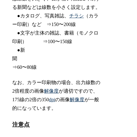
る新聞などは線数を小さく設定します。
●カタログ、写真雑誌、
チラシ
（カラ
ー印刷）など ⇒150〜200線
●文字が主体の雑誌、書籍（モノクロ
印刷） ⇒100〜150線
●新
聞
⇒60〜80線
なお、カラー印刷物の場合、出力線数の
2倍程度の画像
解像度
が適切ですので、
175線の2倍の350
dpi
の画像
解像度
が一般
的になっています。
注意点