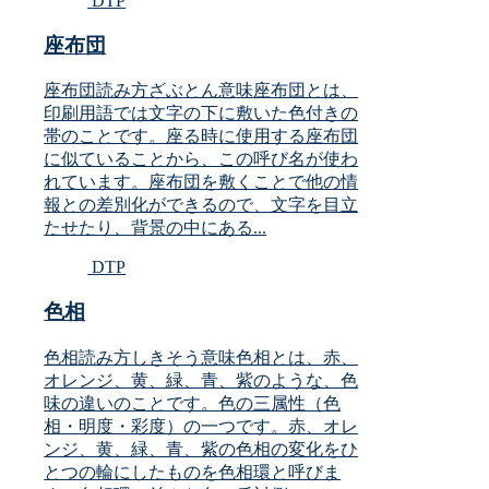
DTP
座布団
座布団読み方ざぶとん意味座布団とは、
印刷用語では文字の下に敷いた色付きの
帯のことです。座る時に使用する座布団
に似ていることから、この呼び名が使わ
れています。座布団を敷くことで他の情
報との差別化ができるので、文字を目立
たせたり、背景の中にある...
DTP
色相
色相読み方しきそう意味色相とは、赤、
オレンジ、黄、緑、青、紫のような、色
味の違いのことです。色の三属性（色
相・明度・彩度）の一つです。赤、オレ
ンジ、黄、緑、青、紫の色相の変化をひ
とつの輪にしたものを色相環と呼びま