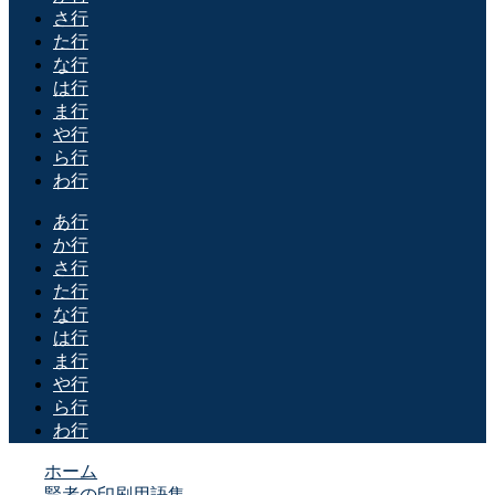
さ行
た行
な行
は行
ま行
や行
ら行
わ行
あ行
か行
さ行
た行
な行
は行
ま行
や行
ら行
わ行
ホーム
賢者の印刷用語集