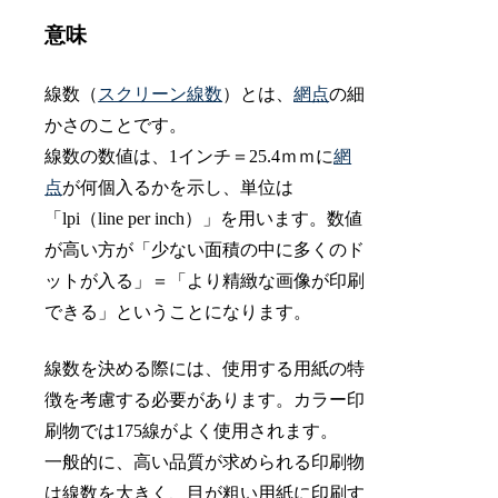
意味
線数（
スクリーン線数
）とは、
網点
の細
かさのことです。
線数の数値は、1インチ＝25.4ｍｍに
網
点
が何個入るかを示し、単位は
「lpi（line per inch）」を用います。数値
が高い方が「少ない面積の中に多くのド
ットが入る」＝「より精緻な画像が印刷
できる」ということになります。
線数を決める際には、使用する用紙の特
徴を考慮する必要があります。カラー印
刷物では175線がよく使用されます。
一般的に、高い品質が求められる印刷物
は線数を大きく、目が粗い用紙に印刷す