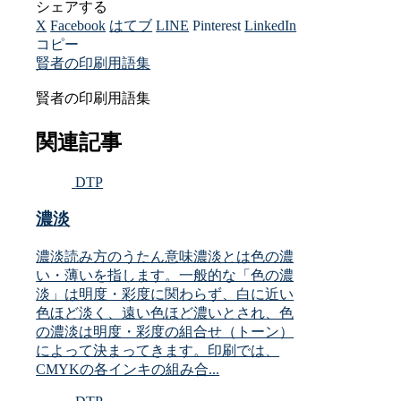
シェアする
X
Facebook
はてブ
LINE
Pinterest
LinkedIn
コピー
賢者の印刷用語集
賢者の印刷用語集
関連記事
DTP
濃淡
濃淡読み方のうたん意味濃淡とは色の濃
い・薄いを指します。一般的な「色の濃
淡」は明度・彩度に関わらず、白に近い
色ほど淡く、遠い色ほど濃いとされ、色
の濃淡は明度・彩度の組合せ（トーン）
によって決まってきます。印刷では、
CMYKの各インキの組み合...