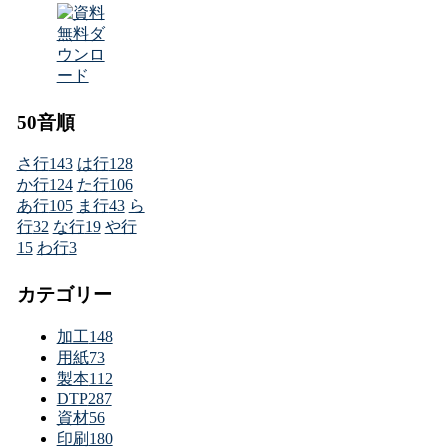
50音順
さ行
143
は行
128
か行
124
た行
106
あ行
105
ま行
43
ら
行
32
な行
19
や行
15
わ行
3
カテゴリー
加工
148
用紙
73
製本
112
DTP
287
資材
56
印刷
180