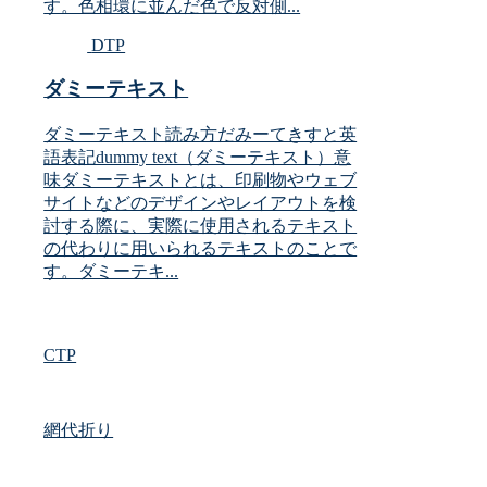
す。色相環に並んだ色で反対側...
DTP
ダミーテキスト
ダミーテキスト読み方だみーてきすと英
語表記dummy text（ダミーテキスト）意
味ダミーテキストとは、印刷物やウェブ
サイトなどのデザインやレイアウトを検
討する際に、実際に使用されるテキスト
の代わりに用いられるテキストのことで
す。ダミーテキ...
CTP
網代折り