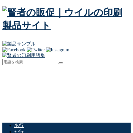
あ行
か行